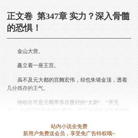
正文卷 第347章 实力？深入骨髓
的恐惧！
金山大营。
矗立着一座王宫。
虽不及元大都的宫阙宏伟，却也朱墙金顶，透着
几分残存的王气。
纳哈出可是元顺帝亲自册封的“太尉”、“开元
王”，在残元势力中地位尊崇，是辽东地区当之无愧的
最高统治者。
站内小说全免费
元顺帝退守漠北后，对中原始终贼心不死，目标
新用户免费送会员，享受免广告特权哦~