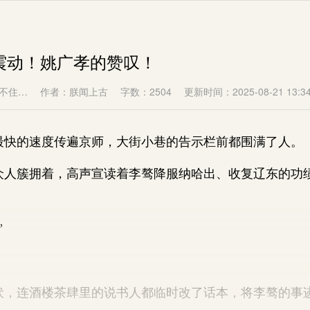
师震动！姚广孝的赞叹！
不住…
作者：朕闻上古
字数：2504
更新时间：2025-08-21 13:34
的速度传遍京师，大街小巷的告示栏前都围满了人。
簇拥着，高声宣读着李骜降服纳哈出、收复辽东的功
”
连酒楼茶肆里的说书人都临时改了话本，将李骜的事