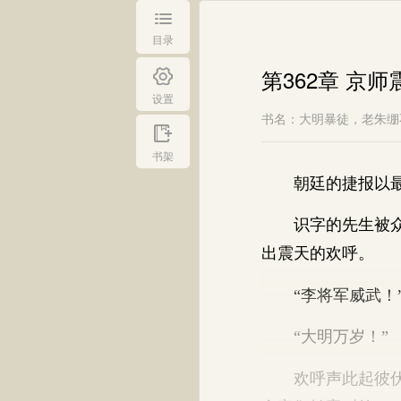
目录
第362章 京
设置
书名：大明暴徒，老朱绷
书架
朝廷的捷报以最快
识字的先生被众人
出震天的欢呼。
“李将军威武！
“大明万岁！”
欢呼声此起彼伏，