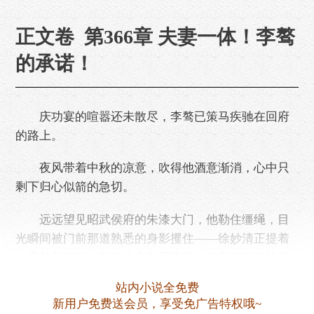
正文卷 第366章 夫妻一体！李骜
的承诺！
庆功宴的喧嚣还未散尽，李骜已策马疾驰在回府
的路上。
夜风带着中秋的凉意，吹得他酒意渐消，心中只
剩下归心似箭的急切。
远远望见昭武侯府的朱漆大门，他勒住缰绳，目
光瞬间被门前那道熟悉的身影攫住——徐妙清正提着
一盏羊角灯笼，静静地立在石阶旁，身影被灯光拉得
很长，在夜色里透着温柔的暖意。
站内小说全免费
新用户免费送会员，享受免广告特权哦~
听到马蹄声，徐妙清抬起头，灯笼的光晕落在她