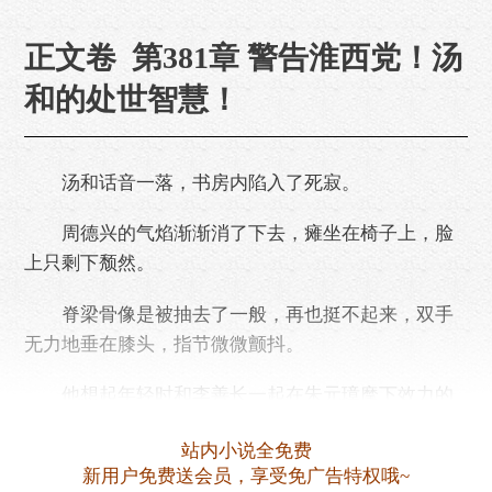
正文卷 第381章 警告淮西党！汤
和的处世智慧！
汤和话音一落，书房内陷入了死寂。
周德兴的气焰渐渐消了下去，瘫坐在椅子上，脸
上只剩下颓然。
脊梁骨像是被抽去了一般，再也挺不起来，双手
无力地垂在膝头，指节微微颤抖。
他想起年轻时和李善长一起在朱元璋麾下效力的
日子。那时军营里条件简陋，大家挤在同一顶帐篷
站内小说全免费
里，盖着同一条满是补丁的被子，吃饭时你推我让，
新用户免费送会员，享受免广告特权哦~
一块干粮都要分着吃。