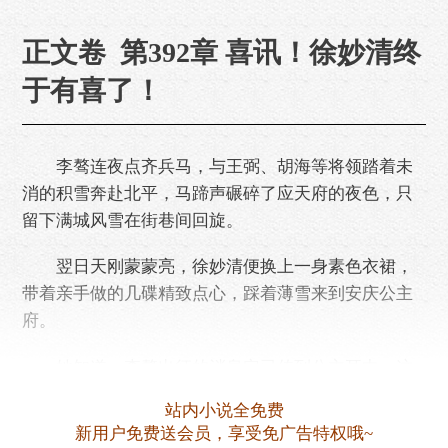
正文卷 第392章 喜讯！徐妙清终
于有喜了！
李骜连夜点齐兵马，与王弼、胡海等将领踏着未
消的积雪奔赴北平，马蹄声碾碎了应天府的夜色，只
留下满城风雪在街巷间回旋。
翌日天刚蒙蒙亮，徐妙清便换上一身素色衣裙，
带着亲手做的几碟精致点心，踩着薄雪来到安庆公主
府。
她知道，李骜出征的消息定已传到公主耳中，这
桩被陛下亲口允诺的婚事再次拖延，安庆心里定然不
站内小说全免费
好受。
新用户免费送会员，享受免广告特权哦~