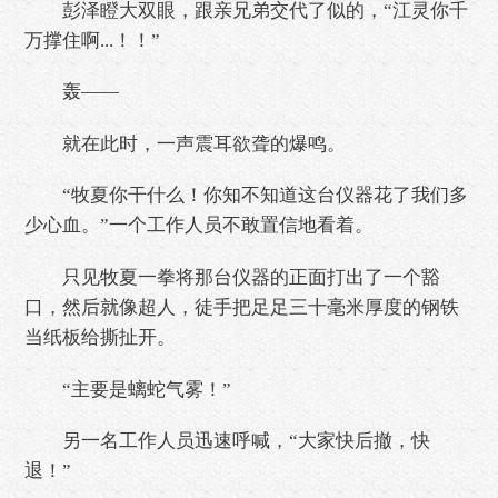
彭泽瞪大双眼，跟亲兄弟交代了似的，“江灵你千
万撑住啊...！！”
轰——
就在此时，一声震耳欲聋的爆鸣。
“牧夏你干什么！你知不知道这台仪器花了我们多
少心血。”一个工作人员不敢置信地看着。
只见牧夏一拳将那台仪器的正面打出了一个豁
口，然后就像超人，徒手把足足三十毫米厚度的钢铁
当纸板给撕扯开。
“主要是螭蛇气雾！”
另一名工作人员迅速呼喊，“大家快后撤，快
退！”