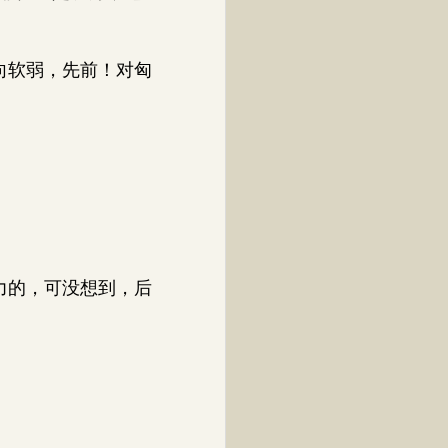
向软弱，先前！对匈
力的，可没想到，后