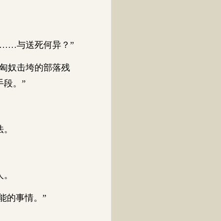
……与送死何异？”
匈奴击垮的部落残
段。”
法。
人。
能的事情。”