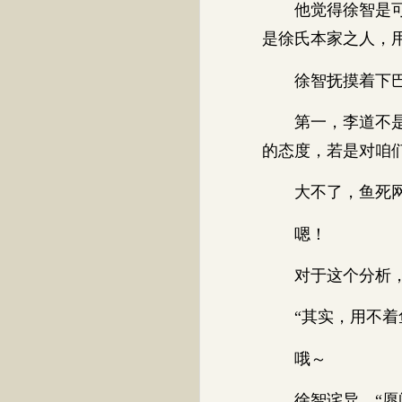
他觉得徐智是可塑
是徐氏本家之人，
徐智抚摸着下巴
第一，李道不是给
的态度，若是对咱
大不了，鱼死网
嗯！
对于这个分析，
“其实，用不着鱼
哦～
徐智诧异，“愿闻