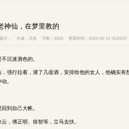
个老神仙，在梦里教的
霸天…
作者：北鱼
字数：2525
更新时间：2025-06-14 16:29:27
不沉迷酒色的。
强行拉着，灌了几壶酒，安排给他的女人，他确实有
冲动。
。
回到自己大帐。
云，傅正明、徐智等，立马去扶。