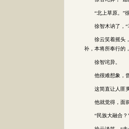
“北上草原。”徐
徐智木讷了，“草
徐云笑着摇头，“
补，本将所奉行的
徐智诧异。
他很难想象，曾经
这简直让人匪夷
他就觉得，面前的
“民族大融合？”
徐云淡笑，“未必