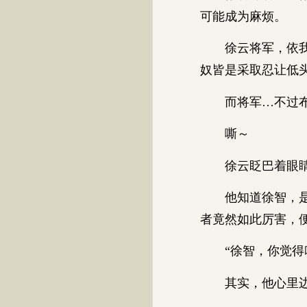
可能成为麻烦。
徐云将军，依我对
奴皆是采取忍让低
而将军…不过布衣
嘶～
徐云眨巴着眼睛
他知道徐智，是村
者竟然如此厉害，
“徐智，你觉得咱
其实，他心里边