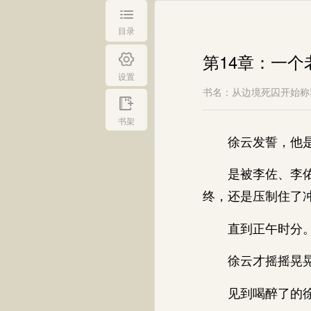
目录
第14章：一
设置
书名：从边境死囚开始称
书架
徐云发誓，他是
是被李佐、李佑，
终，还是压制住了
直到正午时分
徐云才摇摇晃晃
见到喝醉了的徐