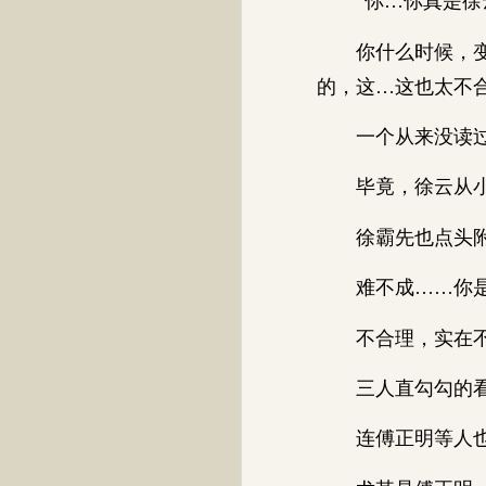
“你…你真是徐
你什么时候，变得
的，这…这也太不
一个从来没读过书
毕竟，徐云从小
徐霸先也点头附和
难不成……你是
不合理，实在不
三人直勾勾的看
连傅正明等人也