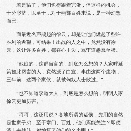
若是输了，他们也得跟着完蛋，但这样的机会，
十分渺茫，以至于…对于燕郡百姓来说，是一种幻想
而已。
而最近名声鹊起的徐云，却是让他们燃起了些许
胜利的希望，可结果！出战的人之中，竟然没有徐
云，这让许多百姓，都在心里边，骂李道愚蠢至极。
“他娘的，这群当官的，到底怎么想的？人家呼延
策如此厉害的人，竟然派了白宣、李由这两个废物，
三年前，这两个家伙，就被匈奴人击败过。”
“也不知道李道大人，到底是怎么想的，明明人家
徐云更加厉害。”
“呵呵，这还用说？各地所谓的诸侯，先用的自然
是世家子弟，至于寒门、百姓，他们焉能关注？即便
派上去战斗，都怕坏了他们的名声呗！”