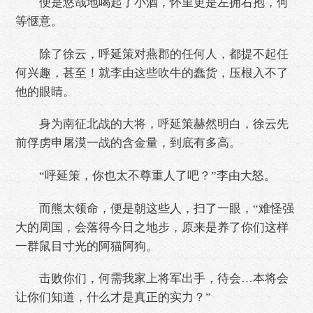
便是悠哉地喝起了小酒，怀里更是左拥右抱，何
等惬意。
除了徐云，呼延策对燕郡的任何人，都提不起任
何兴趣，甚至！就李由这些吹牛的蠢货，压根入不了
他的眼睛。
身为南征北战的大将，呼延策赫然明白，徐云先
前俘虏申屠漠一战的含金量，到底有多高。
“呼延策，你也太不尊重人了吧？”李由大怒。
而熊太领命，便是朝这些人，扫了一眼，“难怪强
大的周国，会落得今日之地步，原来是养了你们这样
一群鼠目寸光的阿猫阿狗。
击败你们，何需我家上将军出手，待会…本将会
让你们知道，什么才是真正的实力？”