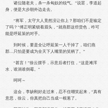
诸位随老夫，杀一杀匈奴的锐气。”说罢，李道起
身，便是大步朝外边走去。
“将军，太守大人竟然没让你上？那咱们不是输定
了吗？”傅正明紧锁着眉头，“就燕郡这些货色，咋可
能是呼延策的对手。
到时候，要是全让呼延策一人干掉了，咱们燕
郡…只怕是要成为全天下人嘴里的笑柄了。”
“甚言！”徐云摆手，示意后者打住，“这是滩浑
水，谁淌谁倒霉。”
呵呵～
这会，李缺刚好走过来，忍不住嘲笑起来，“真有
意思，徐云，你真把自己当成一根葱了。