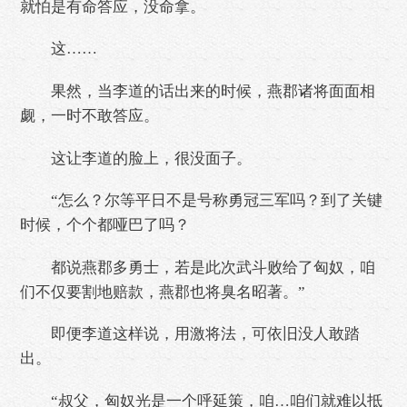
就怕是有命答应，没命拿。
这……
果然，当李道的话出来的时候，燕郡诸将面面相
觑，一时不敢答应。
这让李道的脸上，很没面子。
“怎么？尔等平日不是号称勇冠三军吗？到了关键
时候，个个都哑巴了吗？
都说燕郡多勇士，若是此次武斗败给了匈奴，咱
们不仅要割地赔款，燕郡也将臭名昭著。”
即便李道这样说，用激将法，可依旧没人敢踏
出。
“叔父，匈奴光是一个呼延策，咱…咱们就难以抵