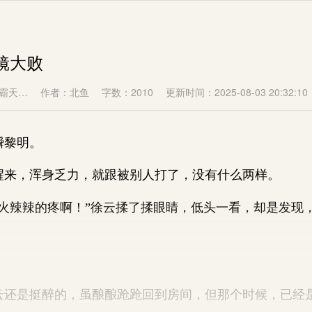
镜大败
霸天…
作者：北鱼
字数：2010
更新时间：2025-08-03 20:32:10
黎明。
，浑身乏力，就跟被别人打了，没有什么两样。
辣辣的疼啊！”徐云揉了揉眼睛，低头一看，却是发现
是挺醉的，虽酿酿跄跄回到房间，但那个时候，已经