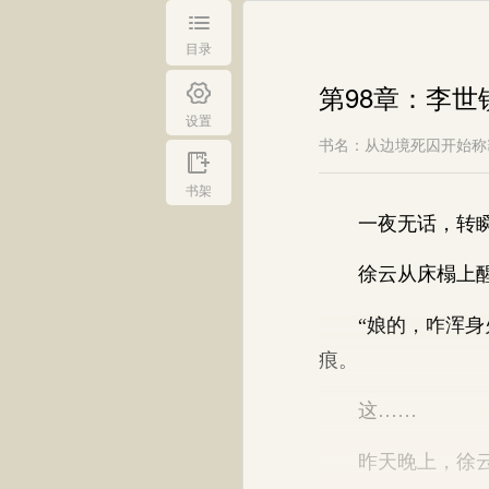
目录
第98章：李世
设置
书名：从边境死囚开始称
书架
一夜无话，转瞬
徐云从床榻上醒来
“娘的，咋浑身火
痕。
这……
昨天晚上，徐云还