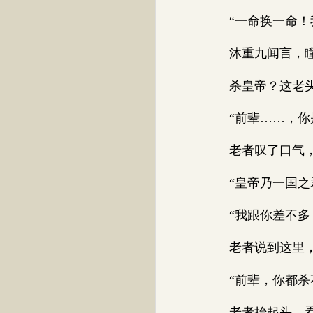
“一命换一命！我
沐重九闻言，瞳
杀皇帝？这老头
“前辈……，你是
老者叹了口气，“
“皇帝乃一国之君
“我跟你差不多，
老者说到这里，脸
“前辈，你都杀不
老者抬起头，看向