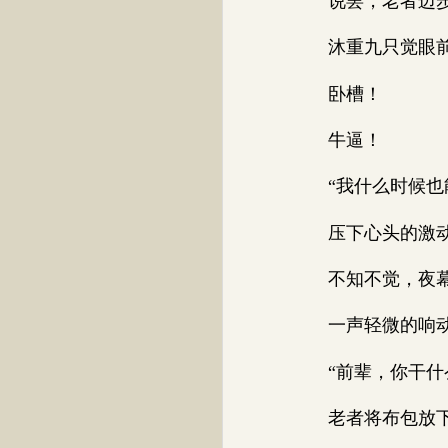
说罢，老者迈步
沐重九只觉眼前
卧槽！
牛逼！
“我什么时候也能
压下心头的激动，
不知不觉，夜幕降
一声轻微的响动，
“前辈，你干什么
老者将布包放下，