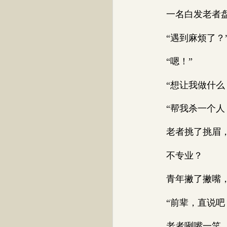
一名白发老者盘
“遇到麻烦了？
“嗯！”
“想让我做什么
“帮我杀一个人
老者挑了挑眉，斜
不专业？
青年撇了撇嘴，心
“前辈，直说吧，
老者咧嘴一笑，“