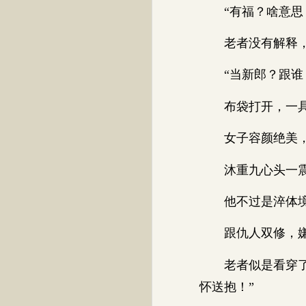
“有福？啥意思？
老者没有解释，一
“当新郎？跟谁？
布袋打开，一具
女子容颜绝美，双
沐重九心头一震
他不过是淬体境三
跟仇人双修，嫌
老者似是看穿了他
怀送抱！”