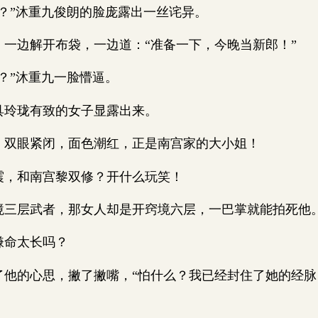
”沐重九俊朗的脸庞露出一丝诧异。
边解开布袋，一边道：“准备一下，今晚当新郎！”
”沐重九一脸懵逼。
玲珑有致的女子显露出来。
眼紧闭，面色潮红，正是南宫家的大小姐！
，和南宫黎双修？开什么玩笑！
层武者，那女人却是开窍境六层，一巴掌就能拍死他
命太长吗？
的心思，撇了撇嘴，“怕什么？我已经封住了她的经脉