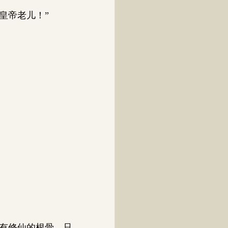
皇帝老儿！”
有修仙的根骨。只