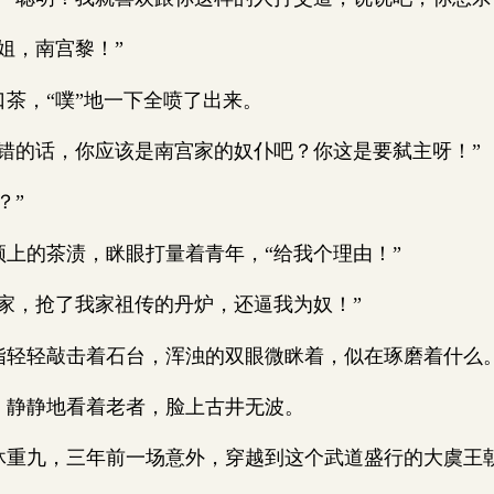
，南宫黎！”
，“噗”地一下全喷了出来。
的话，你应该是南宫家的奴仆吧？你这是要弑主呀！”
？”
的茶渍，眯眼打量着青年，“给我个理由！”
，抢了我家祖传的丹炉，还逼我为奴！”
轻敲击着石台，浑浊的双眼微眯着，似在琢磨着什么
静静地看着老者，脸上古井无波。
九，三年前一场意外，穿越到这个武道盛行的大虞王