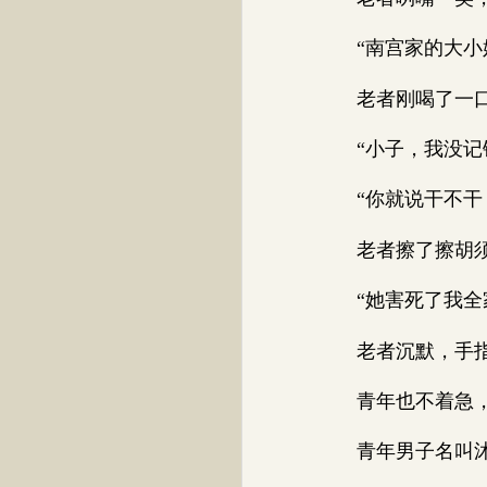
“南宫家的大小姐
老者刚喝了一口茶
“小子，我没记错
“你就说干不干
老者擦了擦胡须上
“她害死了我全家
老者沉默，手指轻
青年也不着急，
青年男子名叫沐重