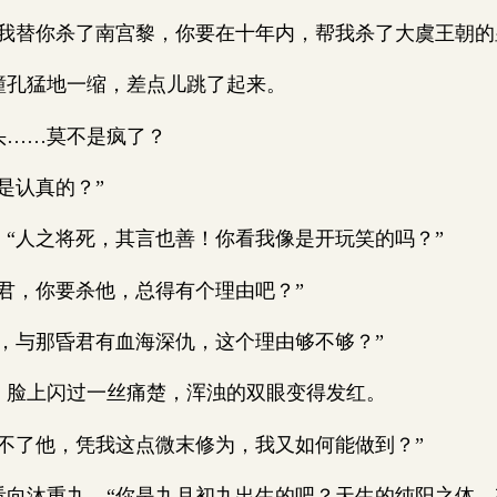
替你杀了南宫黎，你要在十年内，帮我杀了大虞王朝的
孔猛地一缩，差点儿跳了起来。
……莫不是疯了？
认真的？”
人之将死，其言也善！你看我像是开玩笑的吗？”
，你要杀他，总得有个理由吧？”
与那昏君有血海深仇，这个理由够不够？”
上闪过一丝痛楚，浑浊的双眼变得发红。
了他，凭我这点微末修为，我又如何能做到？”
沐重九，“你是九月初九出生的吧？天生的纯阳之体，