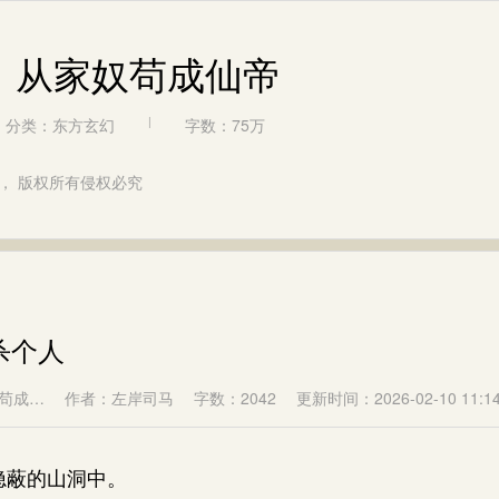
，从家奴苟成仙帝
分类：东方玄幻
|
字数：75万
， 版权所有侵权必究
杀个人
苟成…
作者：左岸司马
字数：2042
更新时间：2026-02-10 11:14
蔽的山洞中。