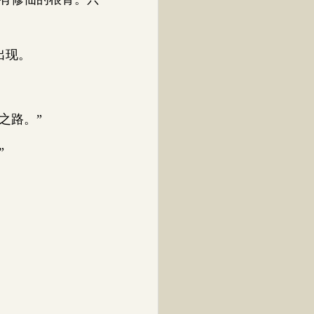
出现。
之路。”
”