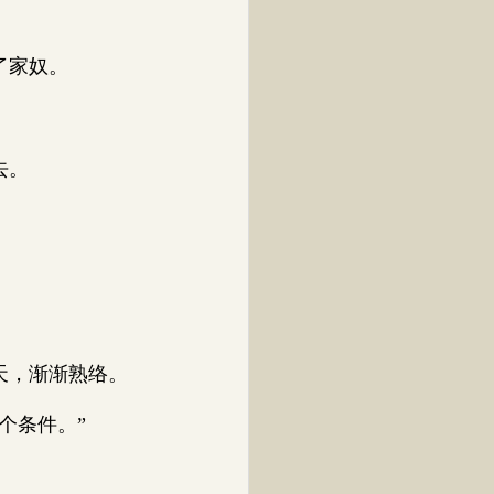
了家奴。
去。
天，渐渐熟络。
个条件。”