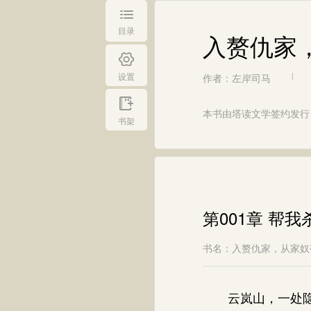
目录
入赘仇家
设置
作者：左岸司马
|
本书由塔读文学签约发行
书架
第001章 帮我
书名：入赘仇家，从家奴
云岚山，一处隐