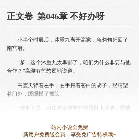
正文卷 第046章 不好办呀
小半个时辰后，沐重九离开高家，急匆匆赶回了
南宫府。
“爹，这个沐重九太卑鄙了，咱们为什么非要与他
合作？”高缨有些憋屈地说道。
高震天背着左手，右手捋着苍白的胡子，眼睛望
着门外，缓缓摇了摇头。
“传令下去，召集高家所有开窍境以上武者，整装
待命！”
站内小说全免费
沐重九回到南宫府，已经升任大长老的南宫岳，
新用户免费送会员，享受免广告特权哦~