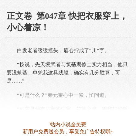
正文卷 第047章 快把衣服穿上，
小心着凉！
白发老者缓缓摇头，眉心拧成了“川”字。
“按说，先天境武者与筑基期修士实力相当，他只
要没筑基，单凭我这具残躯，确实有几分胜算，可
是……”
“可是什么？”秦元奎心中一紧，忙问道。
“可若是他有厉害的法宝、符箓之类，跟我打消耗
战，我这把老骨头，怕是撑不了太长时间！”
站内小说全免费
“那怎么办？难道您就眼睁睁看着秦家覆灭？”
新用户免费送会员，享受免广告特权哦~