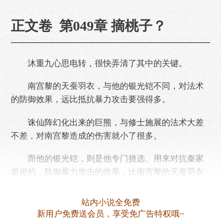
正文卷 第049章 摘桃子？
沐重九心思电转，很快弄清了其中的关键。
南宫黎的天蚕羽衣，与他的银光铠不同，对法术
的防御效果，远比抵抗暴力攻击要强得多。
诛仙阵幻化出来的巨熊，与修士施展的法术大差
不差，对南宫黎造成的伤害就小了很多。
而他的银光铠，则是他专门挑选、用来对抗秦家
老祖的，防御暴力攻击的效果，比南宫黎的天蚕羽衣
强多了！
站内小说全免费
想明白这些，沐重九扭头看了……
新用户免费送会员，享受免广告特权哦~