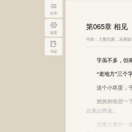
目录
第065章 相见
设置
书名：入赘仇家，从家奴
书架
字虽不多，但南宫
“老地方”三个字
这个小坏蛋，干
她匆匆收拾一下，
云岚山而去。
沐重九离开一年多