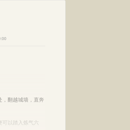
:00
处，翻越城墙，直奔
便可以踏入炼气六