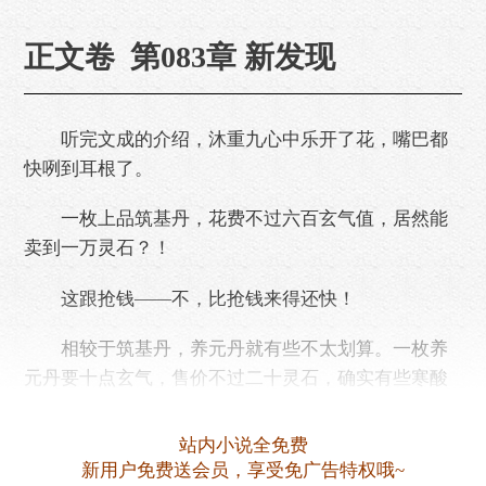
正文卷 第083章 新发现
听完文成的介绍，沐重九心中乐开了花，嘴巴都
快咧到耳根了。
一枚上品筑基丹，花费不过六百玄气值，居然能
卖到一万灵石？！
这跟抢钱——不，比抢钱来得还快！
相较于筑基丹，养元丹就有些不太划算。一枚养
元丹要十点玄气，售价不过二十灵石，确实有些寒酸
了！
站内小说全免费
不过，筑基丹这东西却不宜多卖，匹夫无罪，怀
新用户免费送会员，享受免广告特权哦~