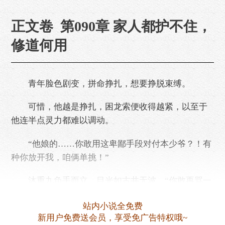
正文卷 第090章 家人都护不住，
修道何用
青年脸色剧变，拼命挣扎，想要挣脱束缚。
可惜，他越是挣扎，困龙索便收得越紧，以至于
他连半点灵力都难以调动。
“他娘的……你敢用这卑鄙手段对付本少爷？！有
种你放开我，咱俩单挑！”
沐重九负手而立，目光如古井无波，“你敢再骂一
句，我现在就割了你的舌头。”
站内小说全免费
说罢，沐重九右手一抬，焱翎剑泛着耀眼红光，
新用户免费送会员，享受免广告特权哦~