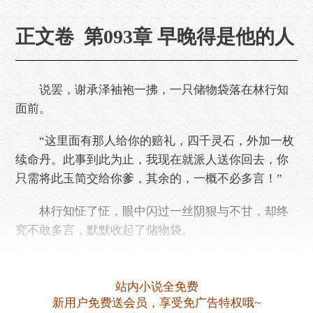
正文卷 第093章 早晚得是他的人
说罢，谢承泽袖袍一拂，一只储物袋落在林行知
面前。
“这里面有那人给你的赔礼，四千灵石，外加一枚
续命丹。此事到此为止，我现在就派人送你回去，你
只需将此玉简交给你爹，其余的，一概不必多言！”
林行知怔了怔，眼中闪过一丝阴狠与不甘，却终
究不敢多言，默默收起了储物袋。
沐重九回到栖凤山，刚踏入院中，南宫黎便匆忙
迎了出来。
站内小说全免费
新用户免费送会员，享受免广告特权哦~