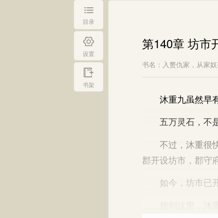
目录
第140章 坊市
设置
书名：入赘仇家，从家奴
书架
沐重九虽然早有心
五万灵石，不是个
不过，沐重很快便
郡开设坊市，郡守
如今，坊市已开
想到这里，沐重