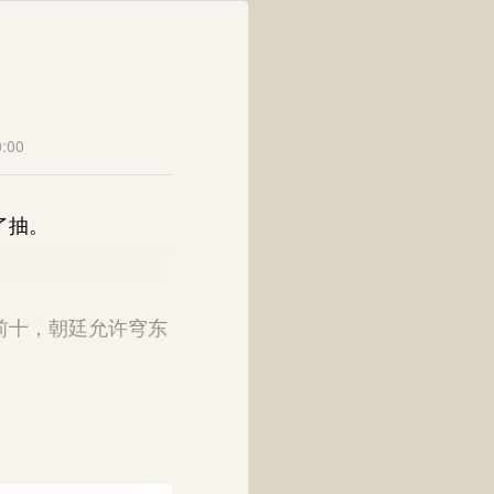
:00
了抽。
前十，朝廷允许穹东