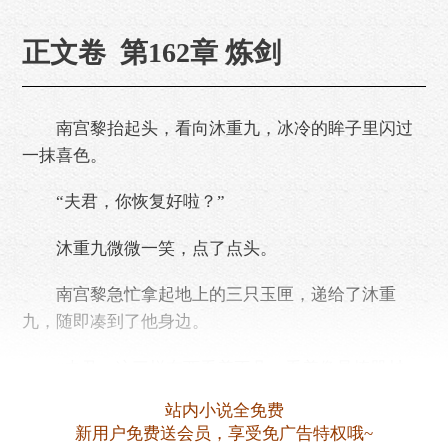
正文卷 第162章 炼剑
南宫黎抬起头，看向沐重九，冰冷的眸子里闪过
一抹喜色。
“夫君，你恢复好啦？”
沐重九微微一笑，点了点头。
南宫黎急忙拿起地上的三只玉匣，递给了沐重
九，随即凑到了他身边。
“夫君，这三样东西看着不凡，看着像是炼器材
料，却不知有何用处？”
站内小说全免费
新用户免费送会员，享受免广告特权哦~
“这是天元壬水，淬炼法宝的极品材料。特别是金