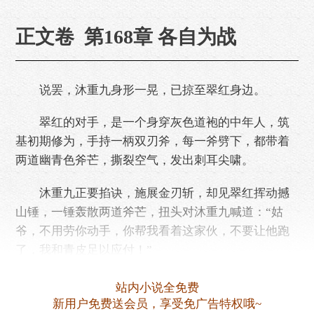
正文卷 第168章 各自为战
说罢，沐重九身形一晃，已掠至翠红身边。
翠红的对手，是一个身穿灰色道袍的中年人，筑
基初期修为，手持一柄双刃斧，每一斧劈下，都带着
两道幽青色斧芒，撕裂空气，发出刺耳尖啸。
沐重九正要掐诀，施展金刃斩，却见翠红挥动撼
山锤，一锤轰散两道斧芒，扭头对沐重九喊道：“姑
爷，不用劳你动手，你帮我看着这家伙，不要让他跑
了，我和青皮足以应付！”
沐重九面露笑……
站内小说全免费
新用户免费送会员，享受免广告特权哦~