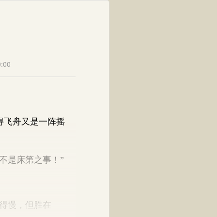
:00
得飞舟又是一阵摇
不是床第之事！”
得慢，但胜在