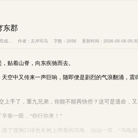
穹东郡
苟成…
作者：左岸司马
字数：2056
更新时间：2026-05-06 05:30
，贴着山脊，向东疾驰而去。
空中又传来一声巨响，随即便是剧烈的气浪翻涌，震
上手了，重九兄弟，你能不能再快些？这可是逃命，又
秦一眼，“你行你来！”
了摸胸口绿色长袍上绣着的乌龟，讪讪一笑，“乌龟跑