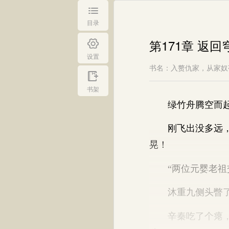
目录
第171章 返回
设置
书名：入赘仇家，从家奴
书架
绿竹舟腾空而起
刚飞出没多远，天
晃！
“两位元婴老祖交
沐重九侧头瞥了辛
辛秦吃了个瘪，摸