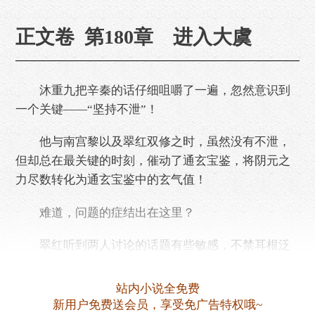
正文卷 第180章 进入大虞
沐重九把辛秦的话仔细咀嚼了一遍，忽然意识到
一个关键——“坚持不泄”！
他与南宫黎以及翠红双修之时，虽然没有不泄，
但却总在最关键的时刻，催动了通玄宝鉴，将阴元之
力尽数转化为通玄宝鉴中的玄气值！
难道，问题的症结出在这里？
翠红听到两人讨论的话题有些敏感，不禁耳根泛
红，急忙跑开去捡拾干柴，蹲在一旁埋锅造饭，时不
时偷瞄一眼沐重九。
站内小说全免费
新用户免费送会员，享受免广告特权哦~