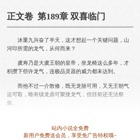
正文卷 第189章 双喜临门
沐重九兴奋了半天，这才想起一个关键问题，山
河印所需的龙气，从何而来？
虞寿乃是大虞王朝的皇帝，坐龙椅这么多年，才
积攒下些许龙气，连极品灵器的威力都未达到。
而他不过一介散修，既无龙脉可用，又无王朝气
运可取，唯有镇龙鼎可聚拢龙气，但目前还无法祭
炼。
稍稍沉吟片刻，沐重九随即释怀，能将山河印初
步炼入丹田，已是天大机缘，岂能得陇望蜀？龙气之
站内小说全免费
事，且……
新用户免费送会员，享受免广告特权哦~