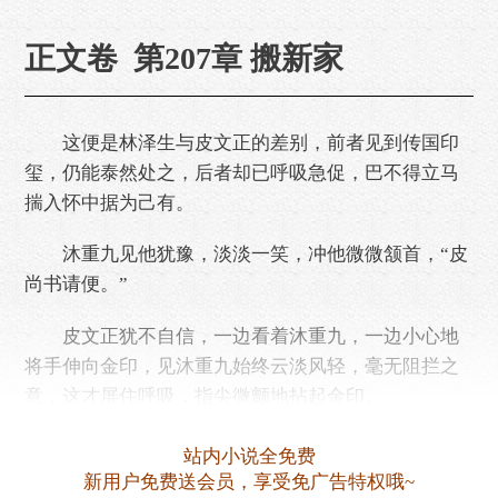
正文卷 第207章 搬新家
这便是林泽生与皮文正的差别，前者见到传国印
玺，仍能泰然处之，后者却已呼吸急促，巴不得立马
揣入怀中据为己有。
沐重九见他犹豫，淡淡一笑，冲他微微颔首，“皮
尚书请便。”
皮文正犹不自信，一边看着沐重九，一边小心地
将手伸向金印，见沐重九始终云淡风轻，毫无阻拦之
意，这才屏住呼吸，指尖微颤地拈起金印。
“果……果然是……是皇帝印玺！”皮文正声音发
站内小说全免费
颤，……
新用户免费送会员，享受免广告特权哦~