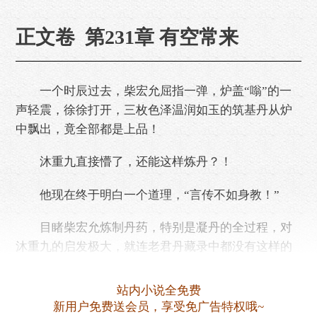
正文卷 第231章 有空常来
一个时辰过去，柴宏允屈指一弹，炉盖“嗡”的一
声轻震，徐徐打开，三枚色泽温润如玉的筑基丹从炉
中飘出，竟全部都是上品！
沐重九直接懵了，还能这样炼丹？！
他现在终于明白一个道理，“言传不如身教！”
目睹柴宏允炼制丹药，特别是凝丹的全过程，对
沐重九的启发极大，就连老君丹藏录中都没有这样的
记载。
站内小说全免费
虽然他并不打算深耕丹道，但多学一点总……
新用户免费送会员，享受免广告特权哦~