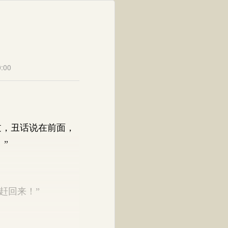
:00
过，丑话说在前面，
”
赶回来！”