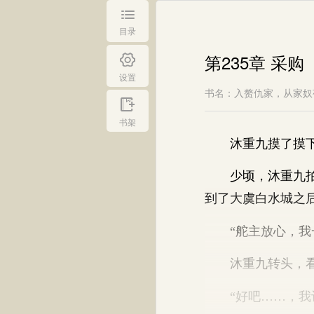
目录
第235章 采购
设置
书名：入赘仇家，从家奴
书架
沐重九摸了摸下
少顷，沐重九拍了
到了大虞白水城之
“舵主放心，我一
沐重九转头，看向
“好吧……，我记