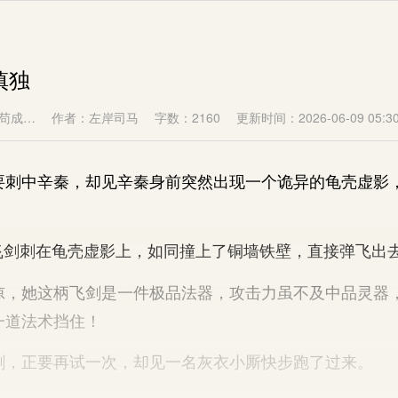
慎独
苟成…
作者：左岸司马
字数：2160
更新时间：2026-06-09 05:30
中辛秦，却见辛秦身前突然出现一个诡异的龟壳虚影
剑刺在龟壳虚影上，如同撞上了铜墙铁壁，直接弹飞出
她这柄飞剑是一件极品法器，攻击力虽不及中品灵器
一道法术挡住！
正要再试一次，却见一名灰衣小厮快步跑了过来。