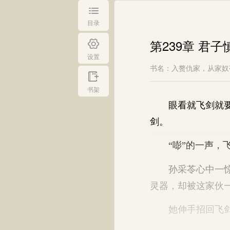
目录
第239章 君子
设置
书名：入赘仇家，从家奴
书架
眼看就飞剑就要刺
剑。
“嘭”的一声，飞
孙采苓心中一惊，
灵器，却被这家伙
她伸手招回飞剑，