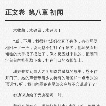
正文卷 第八章 初闻
求收藏，求银票，求追读！
“威，不用，我很好”汤姆坐直了身体，有些局促
地回应了一声，说完忍不住打了个哈欠，他讪笑着用
粗糙的大手摸了摸肚子，像才反应过来似的，把腰间
沉甸甸的枪带取下来，挂在门口的衣帽架上。
珊妮察觉到两人之间那略显尴尬的氛围，忍不住
开口了。她的声音带着少女特有的清脆和一点夸张的
语调“哎呀，我们的罪犯克星怎么突然不会说话了？”
她边说边给了旁边蒂姆一肘。