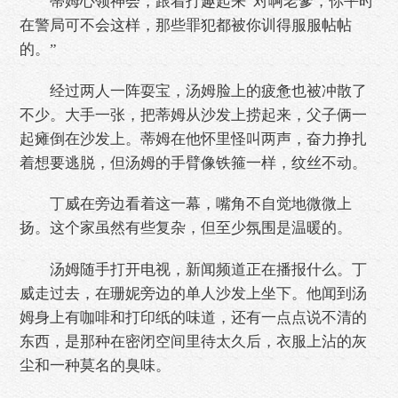
蒂姆心领神会，跟着打趣起来“对啊老爹，你平时
在警局可不会这样，那些罪犯都被你训得服服帖帖
的。”
经过两人一阵耍宝，汤姆脸上的疲惫也被冲散了
不少。大手一张，把蒂姆从沙发上捞起来，父子俩一
起瘫倒在沙发上。蒂姆在他怀里怪叫两声，奋力挣扎
着想要逃脱，但汤姆的手臂像铁箍一样，纹丝不动。
丁威在旁边看着这一幕，嘴角不自觉地微微上
扬。这个家虽然有些复杂，但至少氛围是温暖的。
汤姆随手打开电视，新闻频道正在播报什么。丁
威走过去，在珊妮旁边的单人沙发上坐下。他闻到汤
姆身上有咖啡和打印纸的味道，还有一点点说不清的
东西，是那种在密闭空间里待太久后，衣服上沾的灰
尘和一种莫名的臭味。