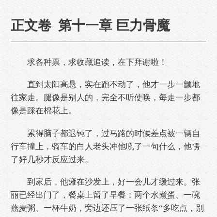
正文卷 第十一章 巨力骨魔
求各种票，求收藏追读，在下拜谢啦！
直到太阳高悬，实在跑不动了，他才一步一颤地
往家走。腿像是别人的，完全不听使唤，每走一步都
像是踩在棉花上。
累得脑子都迟钝了，过马路的时候差点被一辆自
行车撞上，骑车的白人老头冲他吼了一句什么，他愣
了好几秒才反应过来。
到家后，他瘫在沙发上，好一会儿才缓过来。张
丽已经出门了，餐桌上留了早餐：两个水煮蛋、一碗
燕麦粥、一杯牛奶，旁边还压了一张纸条“多吃点，别