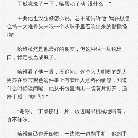
丁威犹豫了一下，嘴唇动了动“没什么。”
主要他也没想好怎么说。总不能告诉他“我在想怎
么搞一大堆骨头来喂一个从珠子里召唤出来的骷髅怪
物”
哈维虽然是他最好的朋友，但这种话一旦说出
口，肯定被当成疯子。
哈维看了他一眼，没追问。这个大大咧咧的黑人
男孩在察言观色这件事上有着出人意料的敏感，知道
什么时候该闭嘴。他从书包里掏出一袋薯片撕开，递
给丁威：“吃吗？”
“谢谢。”丁威接过一片，放进嘴里机械地嚼着，
食不知味。
哈维自己也开始吃，一边吃一边翻手机。他的手