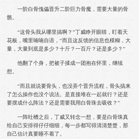
一阶白骨傀儡晋升二阶巨力骨魔，需要大量的骨
骼。
“这骨头我从哪里搞啊？”丁威睁开眼睛，盯着天
花板，嘴里喃喃自语，“而且这反馈的信息也模糊，大
量，大量到底是多少？十斤？一百斤？还是多少？”
他翻了个身，把被子揉成一团抱在怀里，继续
想。
“而且就说要骨头，也没弄个晋升流程，骨头搞来
了怎么操作也没个说法。是直接堆在一起就行？还是
要摆成什么阵法？还是需要我用白骨珠去吸收？”
一阵吐槽之后，丁威又转念一想，要是白骨珠真
给自己安排得仔仔细细，每一步都写得清清楚楚，那
自己估计真要睡不着了。