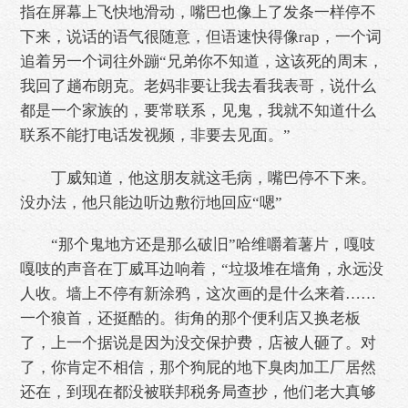
指在屏幕上飞快地滑动，嘴巴也像上了发条一样停不
下来，说话的语气很随意，但语速快得像rap，一个词
追着另一个词往外蹦“兄弟你不知道，这该死的周末，
我回了趟布朗克。老妈非要让我去看我表哥，说什么
都是一个家族的，要常联系，见鬼，我就不知道什么
联系不能打电话发视频，非要去见面。”
丁威知道，他这朋友就这毛病，嘴巴停不下来。
没办法，他只能边听边敷衍地回应“嗯”
“那个鬼地方还是那么破旧”哈维嚼着薯片，嘎吱
嘎吱的声音在丁威耳边响着，“垃圾堆在墙角，永远没
人收。墙上不停有新涂鸦，这次画的是什么来着……
一个狼首，还挺酷的。街角的那个便利店又换老板
了，上一个据说是因为没交保护费，店被人砸了。对
了，你肯定不相信，那个狗屁的地下臭肉加工厂居然
还在，到现在都没被联邦税务局查抄，他们老大真够