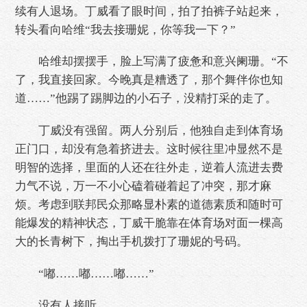
续有人退场。丁威看了眼时间，拍了拍裤子站起来，
转头看向哈维“我去接珊妮，你等我一下？”
哈维却摆摆手，脸上写满了疲惫和意兴阑珊。“不
了，我直接回家。今晚真是糟透了，那个舞伴你也知
道……”他踢了踢脚边的小石子，没精打采的走了。
丁威没有强留。两人分别后，他独自走到体育场
正门口，却没有急着挤进去。这时候往里冲显然不是
明智的选择，里面的人还在往外走，逆着人流进去费
力气不说，万一不小心磕着碰着起了冲突，那才麻
烦。考虑到联邦民众那略显朴素的道德素质和随时可
能爆发的精神状态，丁威干脆靠在体育场对面一棵高
大的长青树下，掏出手机拨打了珊妮的号码。
“嘟……嘟……嘟……”
没有人接听。