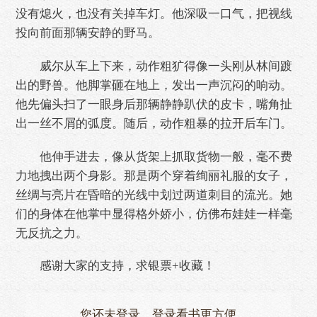
没有熄火，也没有关掉车灯。他深吸一口气，把视线
投向前面那辆安静的野马。
威尔从车上下来，动作粗犷得像一头刚从林间踱
出的野兽。他脚掌砸在地上，发出一声沉闷的响动。
他先偏头扫了一眼身后那辆静静趴伏的皮卡，嘴角扯
出一丝不屑的弧度。随后，动作粗暴的拉开后车门。
他伸手进去，像从货架上抓取货物一般，毫不费
力地拽出两个身影。那是两个穿着绚丽礼服的女子，
丝绸与亮片在昏暗的光线中划过两道刺目的流光。她
们的身体在他掌中显得格外娇小，仿佛布娃娃一样毫
无反抗之力。
感谢大家的支持，求银票+收藏！
您还未登录，登录看书更方便