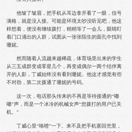
他皱了皱眉，把手机从耳边拿开看了一眼，信号
满格，就是没人接。可能是环境太吵没听见吧，他这
样想着，便没有继续拨打，稍稍等了一会儿，眼睛盯
着门口涌出的人群，试图从一张张陌生的面孔中找到
珊妮。
然而随着人流越来越稀疏，体育场里出来的学生
从三五成群变成零星几个，再变成偶尔一两个结伴离
开的人影，丁威始终没有看到珊妮。他这才感觉有些
不对劲，第二次拨通了珊妮的号码。
这一次，电话那头传来的不再是等待接通的“嘟
嘟”声，而是一个冰冷的机械女声“您拨打的用户已关
机。”
丁威心里“咯噔”一下。来不及把手机塞回兜里，