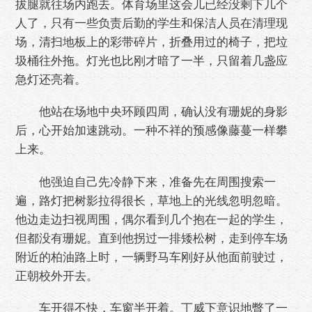
拔腿就往场内跑去。体育场里这会儿已经没剩下几个
人了，只有一些负责后勤的学生和保洁人员在清理现
场，清扫地板上的彩带碎片，折叠用过的椅子，把垃
圾桶往外拖。灯光也比刚才暗了一半，只留着几盏应
急灯还亮着。
他站在场地中央环顾四周，确认没有珊妮的身影
后，心开始加速跳动。一种不祥的预感像藤蔓一样攀
上来。
他强迫自己先冷静下来，准备先在周围搜索一
遍，路灯把树影拉得很长，草地上的光线忽明忽暗。
他边走边扫视周围，偶尔看到几个抱在一起的学生，
但都没有珊妮。直到他拐过一排矮松树，走到停车场
附近的柏油路上时，一辆野马车刚好从他面前驶过，
正朝校外开去。
车开得不快，车窗半开着。丁威下意识地瞥了一