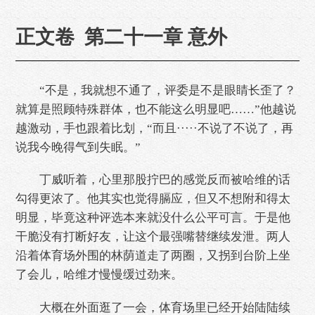
正文卷 第二十一章 意外
“不是，我就想不通了，评委是不是眼睛长歪了？
就算是照顾特殊群体，也不能这么明显吧……”他越说
越激动，手也跟着比划，“而且·····不说了不说了，再
说我今晚得气到失眠。”
丁威听着，心里那股拧巴的感觉反而被哈维的话
勾得更浓了。他其实也觉得膈应，但又不想附和得太
明显，毕竟这种评选本来就没什么公平可言。于是他
干脆没有打断好友，让这个最强嘴替继续发泄。两人
沿着体育场外围的林荫道走了两圈，又拐到台阶上坐
了会儿，哈维才慢慢缓过劲来。
大概在外面逛了一会，体育场里已经开始陆陆续