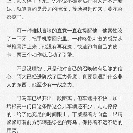
上，却又停了下来。先不说不确定后排的人是不是珊
妮，就算真的是最坏的情况，等汤姆赶过来，黄花菜
都凉了。
可一种难以言喻的直觉一直在提醒他，他索性咬
了一下牙，把手机塞回兜里。一种略带刺激的感觉从
脊椎骨蹿上来，他没有再犹豫，快速跑向自己的皮
卡，两三个动作就启动了引擎。
不是没理智，只是他对自己的召唤物有足够的信
心。阿大已经进阶成了巨力骨魔，真要是遇到什么非
人的东西，他至少有一战之力。
野马车已经开出一段距离，但车速并不快，加上
培根高中门口这条路这会儿车辆还不少，走走停停
的，给了他充足的时间跟上。丁威握着方向盘，眼睛
紧紧盯着前方那辆墨绿色的野马，保持着不远不近的
距离。