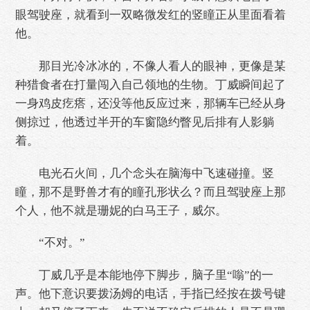
眼驾驶座，就看到一双略微发红的竖瞳正从里面看着
他。
那目光冷冰冰的，不像人看人的眼神，更像是某
种猎食者在打量闯入自己领地的生物。丁威瞬间起了
一身鸡皮疙瘩，还没等他反应过来，那辆车已经从身
侧掠过，他透过半开的车窗隐约瞥见后排有人影躺
着。
电光石火间，几个念头在脑海中飞速碰撞。竖
瞳，那不是野兽才有的瞳孔形状么？而且驾驶座上那
个人，他不就是珊妮的白马王子，威尔。
“不对。”
丁威几乎是本能地停下脚步，脑子里“嗡”的一
声。他下意识要拨汤姆的电话，手指已经按在拨号键