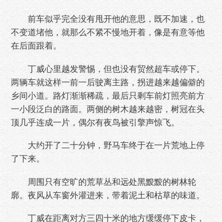
前车似乎完全没有甩开他的意思，既不加速，也
不变道堵他，就那么不紧不慢地开着，像是有意等他
在后面跟着。
丁威心里越发警惕，但也没有贸然超车或停下。
两辆车就这样一前一后驶离主路，拐进越来越偏僻的
乡间小道。路灯渐渐稀疏，最后只剩车前灯照亮前方
一小段泛白的路面。两侧的树木越来越密，树冠在头
顶几乎连成一片，偶尔有夜鸟被引擎声惊飞。
大约开了二十分钟，野马车终于在一片荒地上停
了下来。
周围只有空旷的荒草丛和远处黑黢黢的树林轮
廓。夜风从车窗外灌进来，带着泥土和枯草的味道。
丁威在距离对方三四十米的地方缓缓停下皮卡，