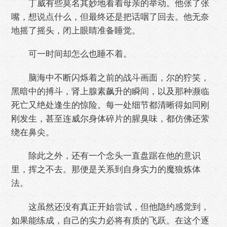
丁威有些莫名其妙地看着母亲的举动。他张了张
嘴，想说点什么，但最终还是把话咽了回去。他无奈
地摇了摇头，闭上眼睛准备睡觉。
可一时间却怎么也睡不着。
脑海中不断闪烁着之前的战斗画面，尔的狞笑，
黑暗中的搏斗，肾上腺素飙升的瞬间，以及那种濒临
死亡又绝处逢生的惊险。每一处细节都清晰得如同刚
刚发生，甚至连威尔身体碎片的腥臭味，都仿佛还萦
绕在鼻尖。
除此之外，还有一个念头一直盘踞在他的意识
里，挥之不去。那便是关系到自身实力的魔狼炼体
法。
这虽然还没有真正开始尝试，但他隐约感觉到，
如果能练成，自己的实力必将有质的飞跃。在这个逐