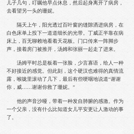
儿子几句，叮嘱他早点休息，然后起身离开了病房，
去看望另一头的珊妮。
隔天上午，阳光透过百叶窗的缝隙洒进病房，在
白色床单上投下一道道细长的光带。丁威正半靠在病
床上，百无聊赖地看着天花板。门口传来一阵脚步
声，接着房门被推开，汤姆和张丽一起走了进来。
汤姆平时总是板着一张脸，少言寡语，给人一种
不好接近的感觉。但此刻，这个硬汉也难得的真情流
露，喉咙里滚动了几下，最后有些哽咽地说道“谢谢
你，威……谢谢你救了珊妮。”
他的声音沙哑，带着一种发自肺腑的感激。作为
一个父亲，没有什么比知道女儿平安更让人激动的事
了。