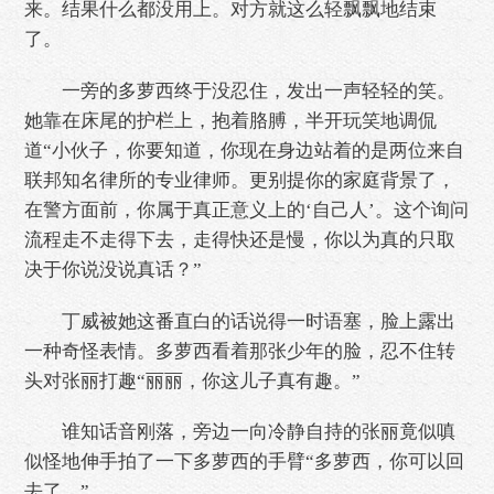
来。结果什么都没用上。对方就这么轻飘飘地结束
了。
一旁的多萝西终于没忍住，发出一声轻轻的笑。
她靠在床尾的护栏上，抱着胳膊，半开玩笑地调侃
道“小伙子，你要知道，你现在身边站着的是两位来自
联邦知名律所的专业律师。更别提你的家庭背景了，
在警方面前，你属于真正意义上的‘自己人’。这个询问
流程走不走得下去，走得快还是慢，你以为真的只取
决于你说没说真话？”
丁威被她这番直白的话说得一时语塞，脸上露出
一种奇怪表情。多萝西看着那张少年的脸，忍不住转
头对张丽打趣“丽丽，你这儿子真有趣。”
谁知话音刚落，旁边一向冷静自持的张丽竟似嗔
似怪地伸手拍了一下多萝西的手臂“多萝西，你可以回
去了。”