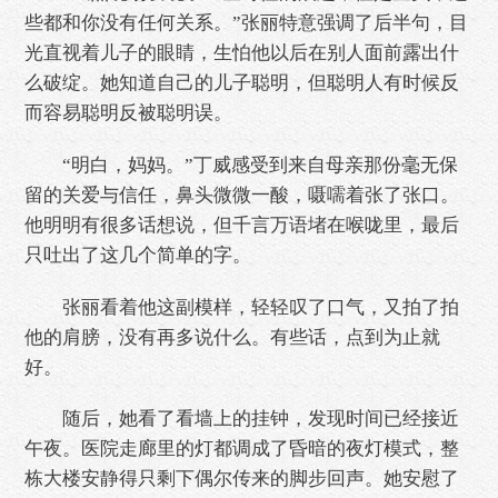
些都和你没有任何关系。”张丽特意强调了后半句，目
光直视着儿子的眼睛，生怕他以后在别人面前露出什
么破绽。她知道自己的儿子聪明，但聪明人有时候反
而容易聪明反被聪明误。
“明白，妈妈。”丁威感受到来自母亲那份毫无保
留的关爱与信任，鼻头微微一酸，嗫嚅着张了张口。
他明明有很多话想说，但千言万语堵在喉咙里，最后
只吐出了这几个简单的字。
张丽看着他这副模样，轻轻叹了口气，又拍了拍
他的肩膀，没有再多说什么。有些话，点到为止就
好。
随后，她看了看墙上的挂钟，发现时间已经接近
午夜。医院走廊里的灯都调成了昏暗的夜灯模式，整
栋大楼安静得只剩下偶尔传来的脚步回声。她安慰了