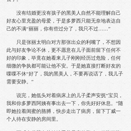
没有结婚更没有孩子的黑美人自然不能理解自己
好友心里充盈的母爱，于是多萝西只能无奈地表达自
己的不满“丽丽，你有些过分了，我只不过……”
只是张丽太明白对方那张出众的利嘴了，不想因
此与好友争论不休，更不愿意在儿子面前留下任何不
好的印象，毕竟在她看来儿子刚刚经历过危险，任何
细微的争执都可能让他不安。于是她直接打断好友的
喋喋不休“好了，我的黑美人，不要再说话了，我儿子
需要安静。”
说完，她低头对着病床上的儿子柔声安抚“宝贝，
我和你多萝西阿姨有事出去一下，你先好好休息。”随
即她拉着闺蜜的胳膊，快步走出了病房，留下丁威一
个人待在安静的房间里。