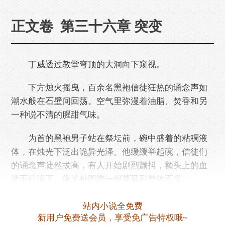
正文卷 第三十六章 突变
丁威透过教堂穹顶的大洞向下窥视。
下方烛火摇曳，百余名黑袍信徒狂热的诵念声如
潮水般在石壁间回荡。空气里弥漫着油脂、焚香和另
一种说不清的腥甜气味。
为首的黑袍男子站在祭坛前，碗中盛着的粘稠液
体，在烛光下泛出诡异光泽。他缓缓举起碗，信徒们
的诵念声陡然拔高，有人开始剧烈颤抖，额头上的血
液不停流下，像某种图腾一般蔓延到整体面庞。
“圣涎……”丁威无……
站内小说全免费
新用户免费送会员，享受免广告特权哦~