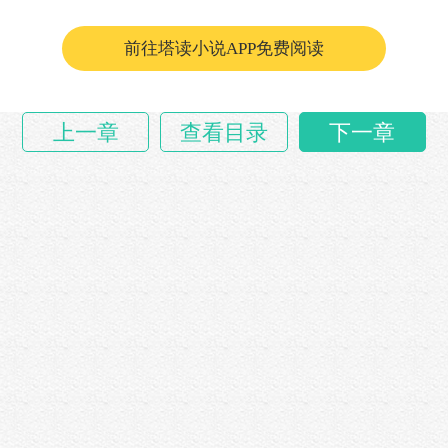
前往塔读小说APP免费阅读
上一章
查看目录
下一章