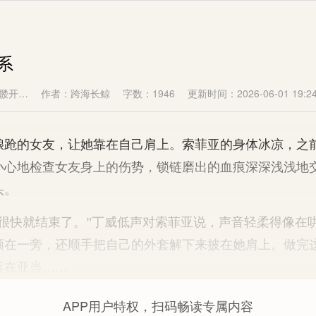
系
髅开…
作者：跨海长鲸
字数：1946
更新时间：2026-06-01 19:24
的女友，让她靠在自己肩上。索菲亚的身体冰凉，之
小心地检查女友身上的伤势，锁链磨出的血痕深深浅浅地
头。
快就结束了。”丁威低声对索菲亚说，声音轻柔得像在
顿在一旁，还顺手把自己的外套解下来披在她肩上。做完
落在亚当……
APP用户特权，扫码畅读专属内容