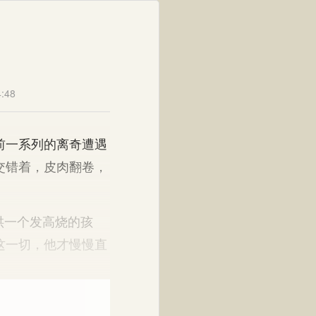
:48
前一系列的离奇遭遇
交错着，皮肉翻卷，
哄一个发高烧的孩
这一切，他才慢慢直