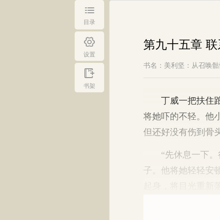
目录
第九十五章 联
设置
书名：美利坚：从召唤骷
书架
丁威一把扶住踉跄
将她吓的不轻。他
但还好没有伤到骨
“先休息一下。很
子。他将她轻轻安
起身，将目光重新