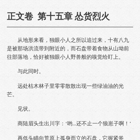
正文卷 第十五章 怂货烈火
从地形来看，独眼小人之所以追过来，十有八九
是被那场洪流带到附近的，而石盘带着食物从山坳前
往部落地，恰好被独眼小人野兽般的嗅觉给盯上。
与此同时。
远处枯木林子里零零散散出现一些绿油油的光
芒。
见状。
商陆眉头生出川字：‘哟...还不止一个狼崽子啊！’
再低头瞄向荒原上孤身而立的石盘，它握紧斧