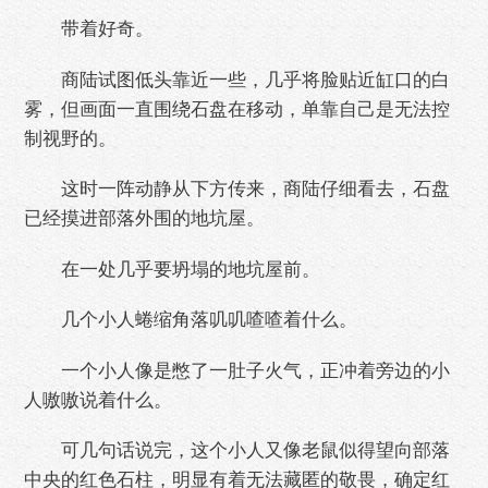
带着好奇。
商陆试图低头靠近一些，几乎将脸贴近缸口的白
雾，但画面一直围绕石盘在移动，单靠自己是无法控
制视野的。
这时一阵动静从下方传来，商陆仔细看去，石盘
已经摸进部落外围的地坑屋。
在一处几乎要坍塌的地坑屋前。
几个小人蜷缩角落叽叽喳喳着什么。
一个小人像是憋了一肚子火气，正冲着旁边的小
人嗷嗷说着什么。
可几句话说完，这个小人又像老鼠似得望向部落
中央的红色石柱，明显有着无法藏匿的敬畏，确定红