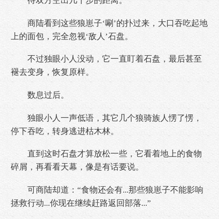
待双方空出几十步的距离。
商陆看到这些狼崽子‘唰’的扑过来，大口吞吃起地
上的面包，完全忽视‘敌人’石盘。
不过独眼小人没动，它一直盯着石盘，最后甚至
褪去变身，恢复原样。
数息过后。
独眼小人一声低语，其它几个狼骑族人愣了愣，
停下吞吃，转身逃进枯木林。
直到这时石盘才算放松一些，它看着地上的食物
碎屑，再看看天幕，像是有话要说。
可商陆却道：“食物还会有...那些狼崽子不能影响
拯救行动...你现在继续赶路返回部落...”