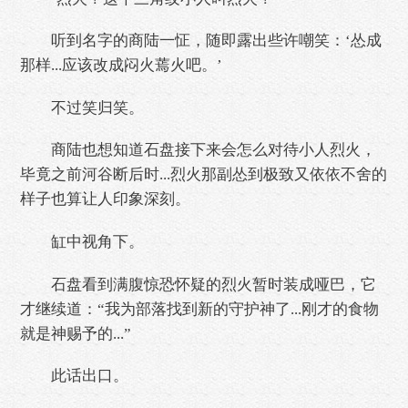
听到名字的商陆一怔，随即露出些许嘲笑：‘怂成
那样...应该改成闷火蔫火吧。’
不过笑归笑。
商陆也想知道石盘接下来会怎么对待小人烈火，
毕竟之前河谷断后时...烈火那副怂到极致又依依不舍的
样子也算让人印象深刻。
缸中视角下。
石盘看到满腹惊恐怀疑的烈火暂时装成哑巴，它
才继续道：“我为部落找到新的守护神了...刚才的食物
就是神赐予的...”
此话出口。