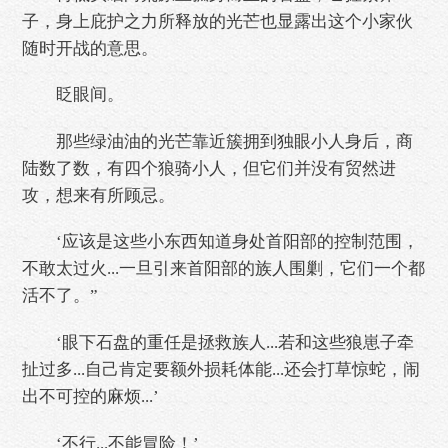
子，身上庇护之力所释放的光芒也显露出这个小家伙
随时开战的意思。
眨眼间。
那些绿油油的光芒靠近簇拥到独眼小人身后，商
陆数了数，有四个狼骑小人，但它们并没有贸然进
攻，想来有所顾忌。
‘应该是这些小东西知道身处首阳部的控制范围，
不敢太过火...一旦引来首阳部的族人围剿，它们一个都
活不了。”
‘眼下石盘的重任是拯救族人...若和这些狼崽子牵
扯过多...自己肯定要额外损耗体能...还会打草惊蛇，闹
出不可控的麻烦...’
‘不行...不能冒险！’