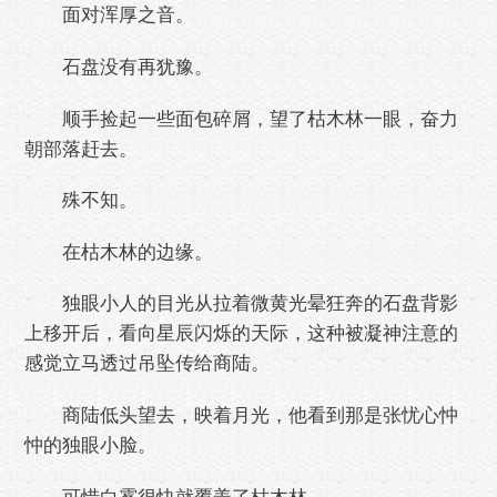
面对浑厚之音。
石盘没有再犹豫。
顺手捡起一些面包碎屑，望了枯木林一眼，奋力
朝部落赶去。
殊不知。
在枯木林的边缘。
独眼小人的目光从拉着微黄光晕狂奔的石盘背影
上移开后，看向星辰闪烁的天际，这种被凝神注意的
感觉立马透过吊坠传给商陆。
商陆低头望去，映着月光，他看到那是张忧心忡
忡的独眼小脸。