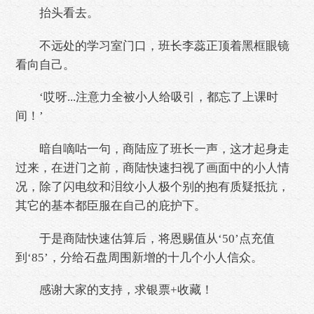
抬头看去。
不远处的学习室门口，班长李蕊正顶着黑框眼镜
看向自己。
‘哎呀...注意力全被小人给吸引，都忘了上课时
间！’
暗自嘀咕一句，商陆应了班长一声，这才起身走
过来，在进门之前，商陆快速扫视了画面中的小人情
况，除了闪电纹和泪纹小人极个别的抱有质疑抵抗，
其它的基本都臣服在自己的庇护下。
于是商陆快速估算后，将恩赐值从‘50’点充值
到‘85’，分给石盘周围新增的十几个小人信众。
感谢大家的支持，求银票+收藏！