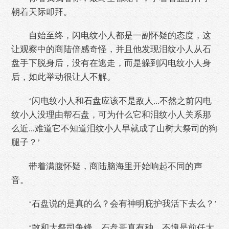
朝着天际叩拜。
自始至终，闪电纹小人都是一副怀疑的态度，这
让观察中的商陆倍感奇怪，并且他发现泪纹小人从石
盘手下脱身后，没有在逃走，而是躲到闪电纹小人身
后，如此举动很让人不解。
‘闪电纹小人和石盘应该不是敌人...不然之前闪电
纹小人没理由帮石盘，可为什么它和泪纹小人关系那
么近...难道它不知道泪纹小人早就成了山树大祭司的狗
腿子？’
带着满腹怀疑，商陆脑海里开始响起不同的声
音。
‘石盘说的是真的么？会有神明庇护我活下去么？’
‘敢和大祭司争锋，石盘哥真有种，不愧是前任大