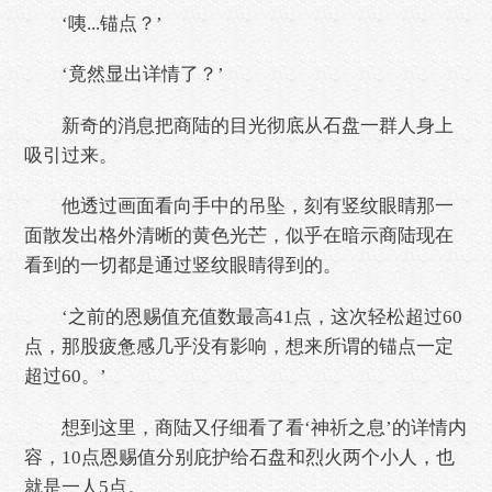
‘咦...锚点？’
‘竟然显出详情了？’
新奇的消息把商陆的目光彻底从石盘一群人身上
吸引过来。
他透过画面看向手中的吊坠，刻有竖纹眼睛那一
面散发出格外清晰的黄色光芒，似乎在暗示商陆现在
看到的一切都是通过竖纹眼睛得到的。
‘之前的恩赐值充值数最高41点，这次轻松超过60
点，那股疲惫感几乎没有影响，想来所谓的锚点一定
超过60。’
想到这里，商陆又仔细看了看‘神祈之息’的详情内
容，10点恩赐值分别庇护给石盘和烈火两个小人，也
就是一人5点。