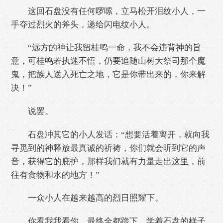
这回石盘没有任何啰嗦，立马松开泪纹小人，一
手夺过烈火的斧头，递给闪电纹小人。
“远方的神让我留桂鸣一命，我不会违背神的旨
意，可桂鸣若执迷不悟，仍要追随山树大祭司那个魔
鬼，把族人送入死亡之地，它是你带出来的，你来解
决！”
说罢。
石盘冲其它的小人发话：“想要活着离开，就向我
寻觅到的神释放最真诚的祈祷，你们就会听到它的声
音，获得它的庇护，那样我们就有力量走出这里，前
往有食物和水的地方！”
一众小人在越来越高的烈日照耀下。
你看我我看你，最终全都跪下，学着石盘的样子