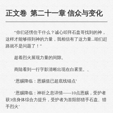
正文卷 第二十一章 信众与变化
“你们还愣住干什么？诚心叩拜石盘哥找到的神，
这样才能够得到神的力量，我相信有了这力量...咱们赶
路就不是问题了！”
趁着烈火展现力量的间隙。
商陆看到一行字影清晰出现在白雾里。、
‘恩赐降临：恩赐值已超底线锚点’
‘恩赐降临：神祈之息详情——10点恩赐，受护者
获3倍身体综合力提升，受护者为首阳部猎手石盘、猎
手烈火’