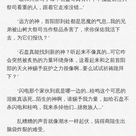
祭司看重的人，跟着它走准没错...’
‘远方的神，首阳部到处都是恶魔的气息...我的兄
弟被山树大祭司当作祭品杀害了，求你保佑我活下
去，为它们报仇？’
‘石盘真能找到新的神？听起来不像真的...可它咋
会突然被炙热的力量环绕身体，这看起来和之前首阳
部的天火神赐予庇护之力很像啊...要么试试祈祷跪拜
下？’
‘闪电那个家伙到底是哪一边的...桂鸣这个可恶的
混账真该死...陌生的神啊，请赐予我力量，如给石盘不
杀闪电和桂鸣，我来杀掉他们...拯救族人...’
乱糟糟的声音就像潮水一样起伏，搞得商陆生出
脑袋炸裂的难受。