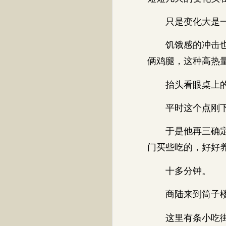
只是变化大是一
饥饿感的冲击也越
俩鸡腿，这种高热
抬头看眼桌上的
平时这个点刚下课
于是他再三确定画
门买些吃的，好好
十多分钟。
商陆来到筒子楼
这里有条小吃街，