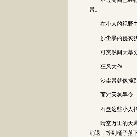
暴。
在小人的视野
沙尘暴的侵袭犹
可突然间天幕分
狂风大作。
沙尘暴就像撞到一
面对天象异变
石盘这些小人抬
晴空万里的天幕中
消退，等到桶子落