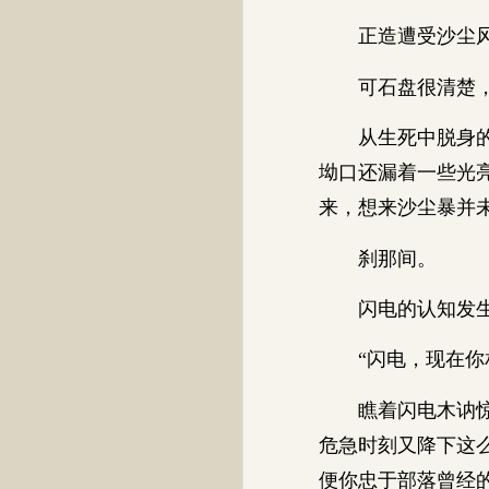
正造遭受沙尘风
可石盘很清楚，这
从生死中脱身的闪
坳口还漏着一些光
来，想来沙尘暴并
刹那间。
闪电的认知发生
“闪电，现在你相
瞧着闪电木讷惊愕
危急时刻又降下这
便你忠于部落曾经的