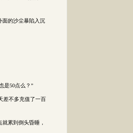
外面的沙尘暴陷入沉
是50点么？”
今天差不多充值了一百
点就累到倒头昏睡，