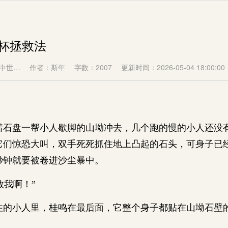
水杯拯救法
中世…
作者：斯年
字数：2007
更新时间：2026-05-04 18:00:00
盘一帮小人歇脚的山坳冲去，几个跑的慢的小人还没
它们惊恐大叫，双手死死抓住地上凸起的石头，可身子已
秒钟就要被卷进沙尘暴中。
救我啊！”
小人里，桂鸣在最后面，它整个身子都贴在山坳石壁