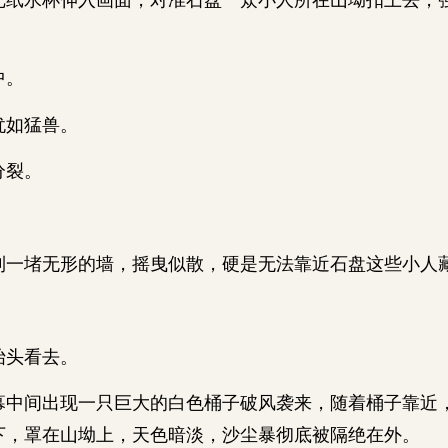
中。
如猛兽。
裂。
堵无形的墙，摇曳似散，硬是无法靠近石盘这些小人
。
头看去。
间出现一只巨大的白色桶子破风袭来，随着桶子靠近
下，罩在山坳上，天色暗淡，沙尘暴彻底被隔绝在外。