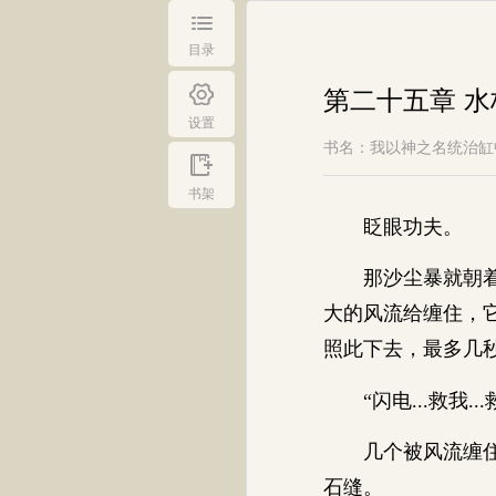
目录
第二十五章 
设置
书名：我以神之名统治缸
书架
眨眼功夫。
那沙尘暴就朝着石
大的风流给缠住，
照此下去，最多几
“闪电...救我...
几个被风流缠住的
石缝。