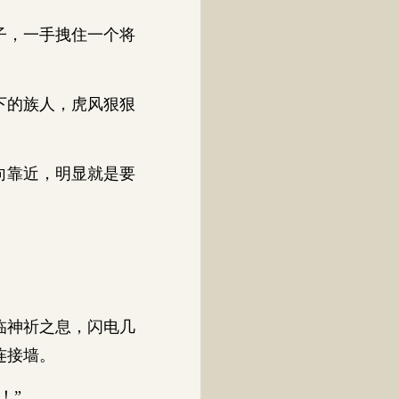
子，一手拽住一个将
下的族人，虎风狠狠
向靠近，明显就是要
临神祈之息，闪电几
连接墙。
！”