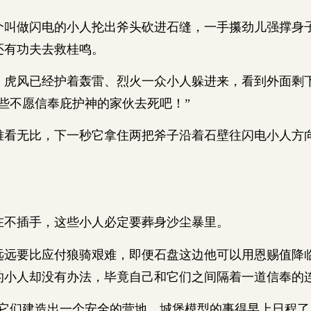
做闪电的小人抡出斧头砍进石缝，一手攥劲儿强撑身
还有功夫去救桂鸣。
风已经护着轰雷、烈火一众小人躲进来，看到外面剩
些不愿信奉庇护神的家伙去死吧！”
无比，下一秒它拿住两把斧子沿着石壁往闪电小人方
插手，这些小人必定要葬身沙尘暴里。
要比应付狼骑艰难，即便石盘这边他可以用恩赐值降
的小人却没有办法，毕竟自己和它们之间隔着一道信奉的
们建造出一个安全的营地，城堡模型的事得早上日程了