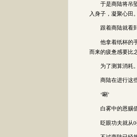
于是商陆将吊坠握
入身子，凝聚心田
跟着商陆就看到
他拿着纸杯的手就
而来的疲惫感要比
为了测算消耗
商陆在进行这些
‘唰’
白雾中的恩赐值
眨眼功夫就从0变
不过商陆已经把纸