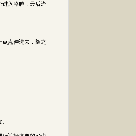
心进入胳膊，最后流
一点点伸进去，随之
0。
强行遮挡席卷的沙尘