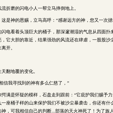
流折磨的闪电小人一帮立马摔倒地上。
是神的恩赐，立马高呼：“感谢远方的神，您又一次拯
电看着头顶巨大的桶子，那深邃潮湿的气息从四面扑
亮，它大胆的靠近，结果强劲的风流还在肆虐，一股股沙
未离开。
天翻地覆的变化。
信我寻找到的神有多么仁慈了，”
满是怀疑的模样，石盘走到跟前：“它庇护我们赐予力
么一座桶子样的山来保护我们不被沙尘暴袭击，你还有什
神，可我相信自己的判断...部落的天火神死了！为了族