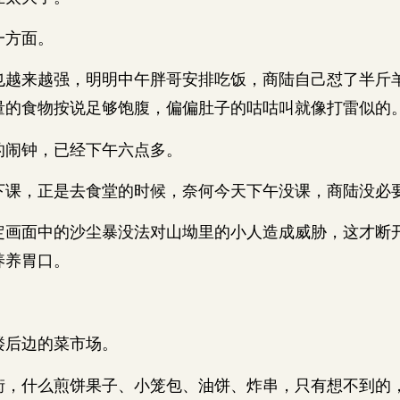
方面。
来越强，明明中午胖哥安排吃饭，商陆自己怼了半斤
量的食物按说足够饱腹，偏偏肚子的咕咕叫就像打雷似的
闹钟，已经下午六点多。
，正是去食堂的时候，奈何今天下午没课，商陆没必
面中的沙尘暴没法对山坳里的小人造成威胁，这才断开
养养胃口。
后边的菜市场。
什么煎饼果子、小笼包、油饼、炸串，只有想不到的