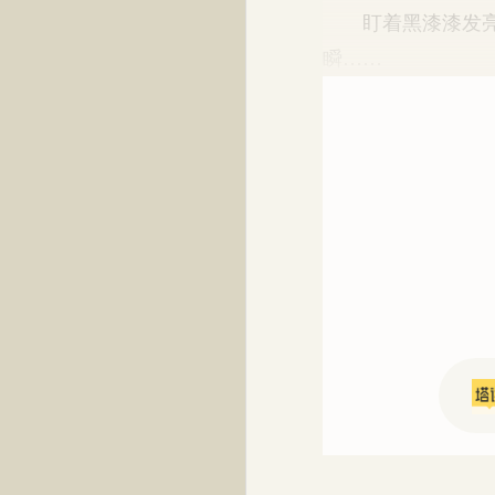
盯着黑漆漆发亮的
瞬……