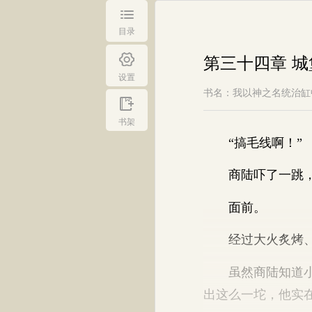
目录
第三十四章 
设置
书名：我以神之名统治缸
书架
“搞毛线啊！”
商陆吓了一跳，
面前。
经过大火炙烤、
虽然商陆知道小人
出这么一坨，他实