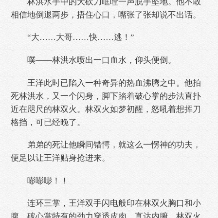
林洪水手中的大砍刀哐嘡一声脱手坠地。他不敢
相信地倒退两步，捂住心口，嘴张了张却说不出话。
“大……大哥……快……逃！”
噗——林洪水喷出一口血水，仰头便倒。
王洋此时已陷入一种奇异的热血沸腾之中。他拍
死林洪水，又一个闪身，脚下踏着破心掌的步法直扑
近在咫尺的林双火。林双火如梦初醒，怒吼着想挥刀
格挡，可已经晚了。
弟弟的死让他瞬间错愕，就这么一愣神的功夫，
便足以让王洋贴身抢进来。
嘭嘭嘭！！
连环三掌，王洋双手闪电般印在林双火胸口和小
腹。破心掌特有的劲力穿透皮肉，直达内腑。林双火