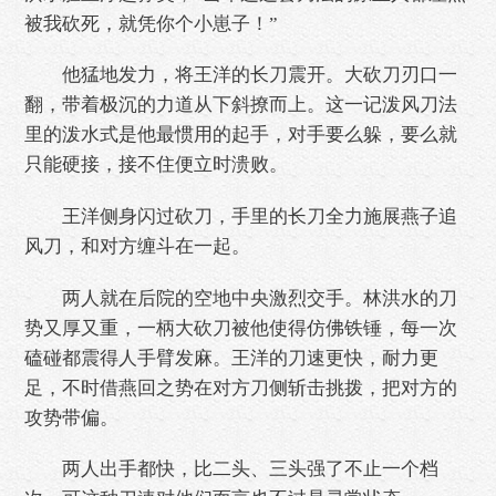
被我砍死，就凭你个小崽子！”
他猛地发力，将王洋的长刀震开。大砍刀刃口一
翻，带着极沉的力道从下斜撩而上。这一记泼风刀法
里的泼水式是他最惯用的起手，对手要么躲，要么就
只能硬接，接不住便立时溃败。
王洋侧身闪过砍刀，手里的长刀全力施展燕子追
风刀，和对方缠斗在一起。
两人就在后院的空地中央激烈交手。林洪水的刀
势又厚又重，一柄大砍刀被他使得仿佛铁锤，每一次
磕碰都震得人手臂发麻。王洋的刀速更快，耐力更
足，不时借燕回之势在对方刀侧斩击挑拨，把对方的
攻势带偏。
两人出手都快，比二头、三头强了不止一个档