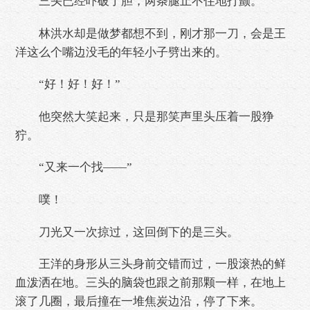
三头已经吓破了胆，两条腿止不住地打颤。
林洪水却是做梦都想不到，刚才那一刀，会是王
洋这么个嘴边没毛的年轻小子劈出来的。
“好！好！好！”
他突然大笑起来，只是那笑声里头压着一股狰
狞。
“又来一个找——”
噗！
刀光又一次掠过，这回倒下的是三头。
王洋的身形从三头身前交错而过，一股滚热的鲜
血泼洒在地。三头的脑袋也跟之前那颗一样，在地上
滚了几圈，最后撞在一堆焦炭边沿，停了下来。