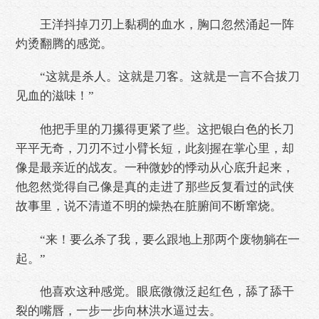
王洋抖掉刀刃上黏稠的血水，胸口忽然涌起一阵
灼烫翻腾的感觉。
“这就是杀人。这就是刀客。这就是一言不合拔刀
见血的滋味！”
他把手里的刀攥得更紧了些。这把银白色的长刀
平平无奇，刀刃不过小臂长短，此刻握在掌心里，却
像是最亲近的战友。一种微妙的悸动从心底升起来，
他忽然觉得自己像是真的走进了那些反复看过的武侠
故事里，说不清道不明的燥热在脏腑间不断窜烧。
“来！要么杀了我，要么跟地上那两个废物躺在一
起。”
他喜欢这种感觉。眼底微微泛起红色，舔了舔干
裂的嘴唇，一步一步向林洪水逼过去。