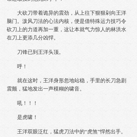
大砍刀带着诡异的震劲，从上往下狠狠剁向王洋
脑门。泼风刀法的心法内核，便是借特殊运力技巧令
砍刀上的力道再加一重，这让本就气力惊人的林洪水
在刀上更添几分凶悍。
刀锋已到王洋头顶。
呼！
就在这时，王洋身形忽地站稳，手里的长刀急剧
震颤，猛地发出一声模糊的啸音。
吼！！！
是虎啸！
王洋双眼泛红，猛虎刀法中的“虎煞”悍然出手。