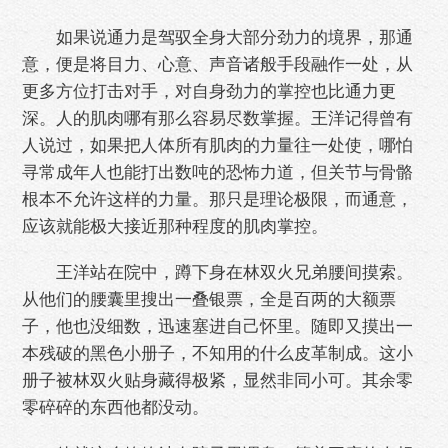
如果说通力是驾驭全身大部分劲力的境界，那通
意，便是将目力、心意、声音诸般手段融作一处，从
更多方位打击对手，对自身劲力的掌控也比通力更
深。人的肌肉哪有那么容易尽数掌握。王洋记得曾有
人说过，如果把人体所有肌肉的力量往一处使，哪怕
寻常成年人也能打出数吨的恐怖力道，但关节与骨骼
根本不允许这样的力量。那只是理论极限，而通意，
应该就能极大接近那种程度的肌肉掌控。
王洋站在院中，蹲下身在林双火兄弟腰间摸索。
从他们的腰囊里搜出一叠银票，全是百两的大额票
子，他也没细数，迅速塞进自己怀里。随即又摸出一
本残破的黑色小册子，不知用的什么皮革制成。这小
册子被林双火贴身藏得极紧，显然非同小可。其余零
零碎碎的东西他都没动。