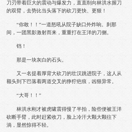
刀刃带着巨大的震动与爆发力，直直削向林洪水握刀
的双臂，去势比当头落下的砍刀更快、更狠！
“你敢！！”一道怒吼从院子缺口外炸响。刹那
间，一团黑影激射而来，重重打在王洋的刀侧。
铛！
那是一块灰白的石头。
又一名提着厚背大砍刀的壮汉跳进院子，这人从
额头到下巴落着两道交叉的狰狞疤痕，凶狠异常。
“大哥！！”
林洪水刚才被虎啸震得慢了半拍，险些便被王洋
砍断手臂，此时赶紧收刀，脸上冷汗大颗大颗往下
淌，显然惊得不轻。