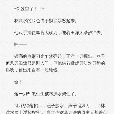
“你这崽子！！”
林洪水的脸色终于彻底暴怒起来。
他双手握住厚背大砍刀，迎着王洋大踏步冲去。
嗤——
银亮的燕形刀光乍然亮起，王洋一刀挥出。燕子
追风刀虽然只是刚入门，但他借着猛虎刀法对刀势的
熟稔，使出来自有一股锋锐。
铛！
这一刀却硬生生被林洪水架住了。
“我认得这招……燕子抄水，燕子追风刀……”林
洪水脸上浮起狞笑，“当年连这套刀法的原主人都差点