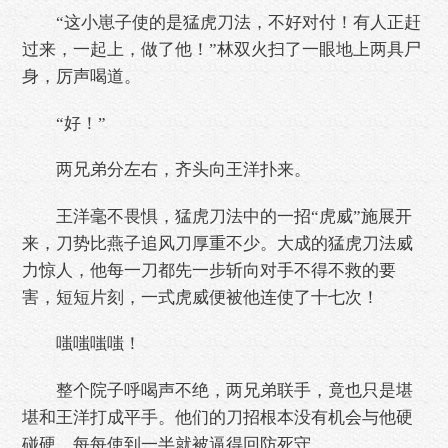
“这小崽子使的是猛虎刀法，不好对付！有人正赶
过来，一起上，做了他！”林双火扫了一眼地上两具尸
身，厉声喝道。
“好！”
两兄弟分左右，齐头向王洋扑来。
王洋毫不畏惧，猛虎刀法中的一招“虎威”施展开
来，刀势比燕子追风刀厚重不少。大成的猛虎刀法威
力惊人，他每一刀都先一步斩向对手不得不救的要
害，短短片刻，一式虎威便被他连使了十七次！
嗤嗤嗤嗤！
整个院子呼喝声不绝，两兄弟联手，竟也只是堪
堪和王洋打成平手。他们的刀招根本没有机会与他硬
碰硬，每每使到一半就被逼得回防死守。