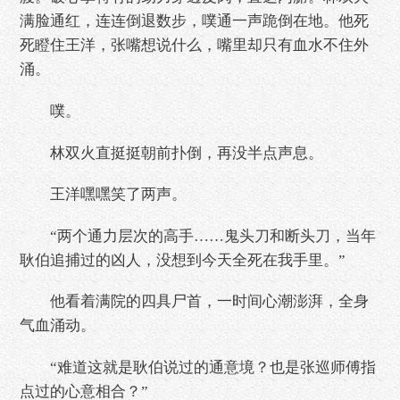
满脸通红，连连倒退数步，噗通一声跪倒在地。他死
死瞪住王洋，张嘴想说什么，嘴里却只有血水不住外
涌。
噗。
林双火直挺挺朝前扑倒，再没半点声息。
王洋嘿嘿笑了两声。
“两个通力层次的高手……鬼头刀和断头刀，当年
耿伯追捕过的凶人，没想到今天全死在我手里。”
他看着满院的四具尸首，一时间心潮澎湃，全身
气血涌动。
“难道这就是耿伯说过的通意境？也是张巡师傅指
点过的心意相合？”