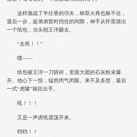
这样激战了半炷香的功夫，林双火再也耐不住，
退后一步，趁弟弟暂时挡住的间隙，伸手从怀里摸出
一个纸包，当头朝王洋砸去。
“去死！！”
噗——
纸包被王洋一刀斩碎，里面大团的石灰粉末爆
开。他心下一惊，猛然闭气闭眼。来不及多想，最后
一式“虎啸”疯狂出手。
吼！！！
又是一声虎吼震荡开来。
铛铛！！