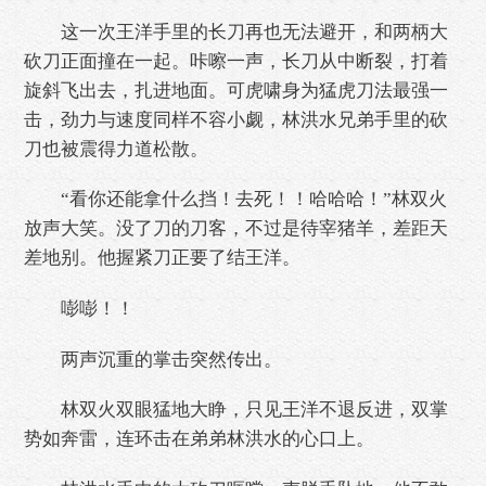
这一次王洋手里的长刀再也无法避开，和两柄大
砍刀正面撞在一起。咔嚓一声，长刀从中断裂，打着
旋斜飞出去，扎进地面。可虎啸身为猛虎刀法最强一
击，劲力与速度同样不容小觑，林洪水兄弟手里的砍
刀也被震得力道松散。
“看你还能拿什么挡！去死！！哈哈哈！”林双火
放声大笑。没了刀的刀客，不过是待宰猪羊，差距天
差地别。他握紧刀正要了结王洋。
嘭嘭！！
两声沉重的掌击突然传出。
林双火双眼猛地大睁，只见王洋不退反进，双掌
势如奔雷，连环击在弟弟林洪水的心口上。