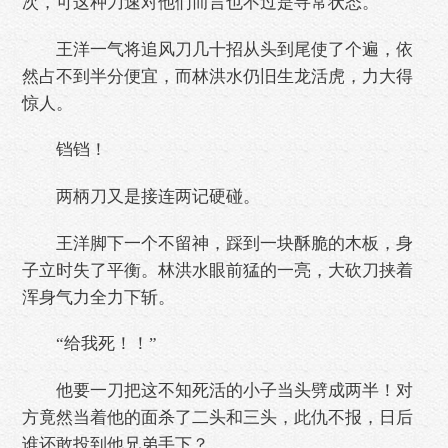
次，可这种刀速对他们而言也不过是寻常状态。
王洋一气将追风刀几十招从头到尾使了个遍，依
然占不到半分便宜，而林洪水仍旧生龙活虎，力大得
惊人。
铛铛！
两柄刀又是接连两记硬碰。
王洋脚下一个不留神，踩到一块酥脆的木板，身
子立时失了平衡。林洪水眼前猛的一亮，大砍刀挟着
浑身气力全力下斩。
“给我死！！”
他要一刀把这不知死活的小子当头劈成两半！对
方竟然当着他的面杀了二头和三头，此仇不报，日后
谁还敢投到他兄弟手下？