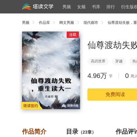
男频
女频
书库
排行
衍生版
男频
作品库
网文男频
现代都市
仙尊渡劫失败，重
连载
仙尊渡劫失
高武世界
穿越
热
4.96万
0
字
周
免费阅读
作品简介
目录
作品评
（23章）