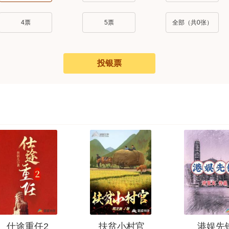
4票
5票
全部（共
0
张）
投银票
仕途重任2
扶贫小村官
港娱先