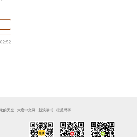
评
:02:52
龙的天空
大唐中文网
新浪读书
橙瓜码字