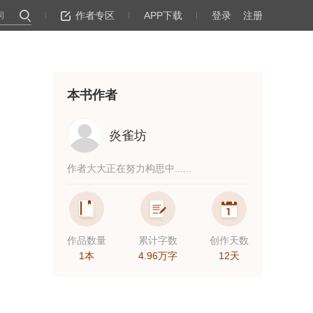
作者专区
APP下载
登录
注册
本书作者
炎雀坊
作者大大正在努力构思中......
作品数量
累计字数
创作天数
1本
4.96万字
12天