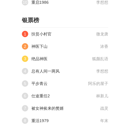
10
重启1986
李想想
银票榜
1
扶贫小村官
微龙唐
2
神医下山
浓香
3
绝品神医
狐颜乱语
4
总有人间一两风
李想想
5
平步青云
阿乐的屋子
6
仕途重任2
林新儿
7
被女神捡来的赘婿
战灵
8
重活1979
年末