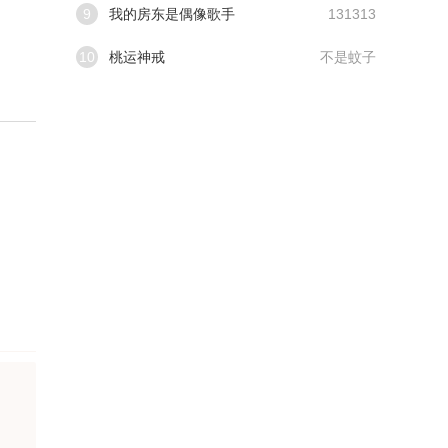
9
我的房东是偶像歌手
131313
10
桃运神戒
不是蚊子