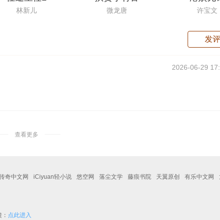
林新儿
微龙唐
许宝文
发
2026-06-29 17
查看更多
传奇中文网
iCiyuan轻小说
悠空网
落尘文学
藤痕书院
天翼原创
有乐中文网
馈：
点此进入