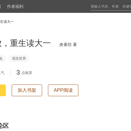
权
作者福利
生读大一
败，重生读大一
炎雀坊 著
血
现实世界
3
人气
总银票
加入书架
APP阅读
论区