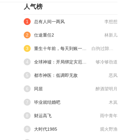
人气榜
1
总有人间一两风
李想想
2
仕途重任2
林新儿
3
重生十年前，每天到账一千万
白驹过隙我不过
4
全球神墟：开局绑定灾厄编辑器
够冷够劲道
5
都市神医：低调即无敌
恶风
6
同居
醉酒望明月
7
毕业就结婚吧
木岚
8
财运高飞
雨中青年
9
大时代1985
观火野渔