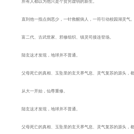
所有人都以为他只是个贫穷虚弱的新生。  

直到他一指点倒恶少，一针救醒病人，一符引动校园湖灵气。   
富二代、古武世家、邪修组织、镇灵司接连登场。   

陆玄这才发现，地球并不普通。   

父母死亡的真相、玉坠里的玄天界气息、灵气复苏的源头，都在
从大一开始，仙尊重修。   

陆玄这才发现，地球并不普通。   

父母死亡的真相、玉坠里的玄天界气息、灵气复苏的源头，都在