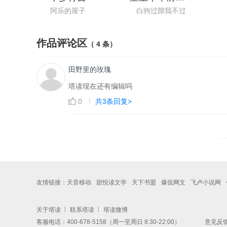
阿乐的屋子
白驹过隙我不过
作品评论区
（ 4 条）
田野里的玫瑰
塔读现在还有编辑吗
0
共3条回复>
友情链接：
天音移动
甜悦读文学
天下书盟
爆侃网文
飞卢小说网
关于塔读
联系塔读
塔读微博
客服电话：400-678-5158（周一至周日 8:30-22:00）
意见反