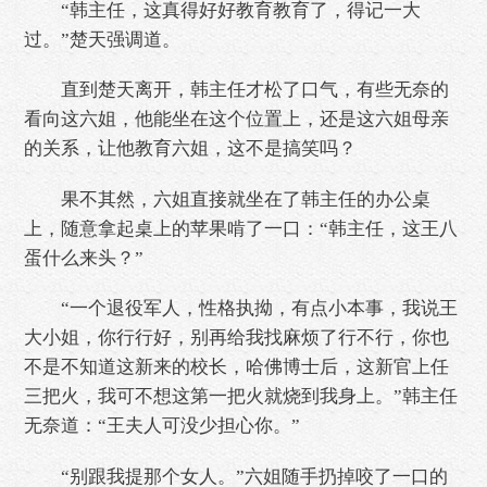
“韩主任，这真得好好教育教育了，得记一大
过。”楚天强调道。
直到楚天离开，韩主任才松了口气，有些无奈的
看向这六姐，他能坐在这个位置上，还是这六姐母亲
的关系，让他教育六姐，这不是搞笑吗？
果不其然，六姐直接就坐在了韩主任的办公桌
上，随意拿起桌上的苹果啃了一口：“韩主任，这王八
蛋什么来头？”
“一个退役军人，性格执拗，有点小本事，我说王
大小姐，你行行好，别再给我找麻烦了行不行，你也
不是不知道这新来的校长，哈佛博士后，这新官上任
三把火，我可不想这第一把火就烧到我身上。”韩主任
无奈道：“王夫人可没少担心你。”
“别跟我提那个女人。”六姐随手扔掉咬了一口的