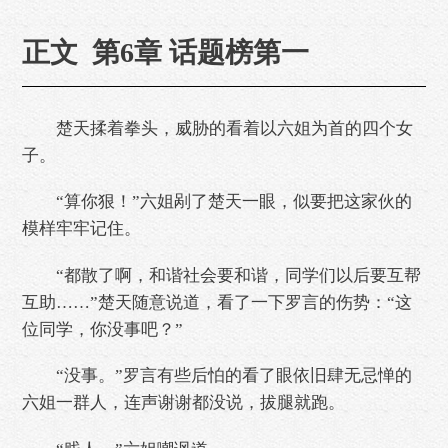
正文 第6章 话题榜第一
楚天揉着拳头，威胁的看着以六姐为首的四个女
子。
“算你狠！”六姐剐了楚天一眼，似要把这家伙的
模样牢牢记住。
“都散了啊，和谐社会要和谐，同学们以后要互帮
互助……”楚天随意说道，看了一下罗言的伤势：“这
位同学，你没事吧？”
“没事。”罗言有些后怕的看了眼依旧肆无忌惮的
六姐一群人，连声谢谢都没说，拔腿就跑。