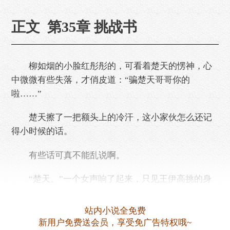
正文 第35章 挑战书
柳如烟的小脸红彤彤的，可看着楚天的愣神，心
中微微有些失落，才俏皮道：“骗楚天哥哥你的
啦……”
楚天擦了一把额头上的冷汗，这小家伙怎么还记
得小时候的话。
有些话可真不能乱说啊。
“楚天。”一个女声响了起来，只见王伊高挑的身
姿款款而来，当看到楚天旁边的柳如烟时，顿时有些
警惕，就是以她女人的眼光来看，这柳如烟也是一等
站内小说全免费
一的大美女，尤其那单纯的笑容更……
新用户免费送会员，享受免广告特权哦~