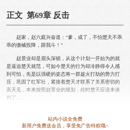
正文 第69章 反击
赵家，赵六庭兴奋道：“爹，成了，不怕楚天不乖
乖的缴械投降，跟我斗！”
赵景业却是眉头深锁，从这个计划一开始为的就
是逼迫楚天就范，可如今楚天的行为却冷静得令人感
到可怕，先是以强硬的姿态将一群趁火打劫的势力打
压，巩固了红军社，紧接着楚天才联系了关系密切的
高天见，本来按照赵景业的规划，此时楚天应该来谈
判了……
可至今连楚天的影子都没见到。
站内小说全免费
相反楚……
新用户免费送会员，享受免广告特权哦~