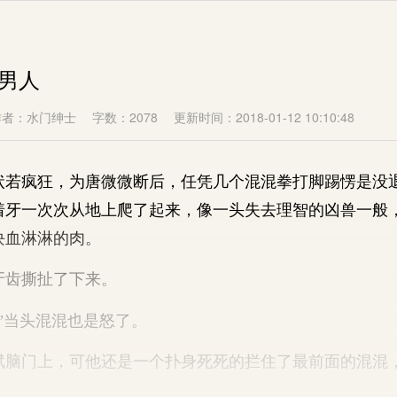
的男人
作者：水门绅士
字数：2078
更新时间：2018-01-12 10:10:48
疯狂，为唐微微断后，任凭几个混混拳打脚踢愣是没
着牙一次次从地上爬了起来，像一头失去理智的凶兽一般
块血淋淋的肉。
齿撕扯了下来。
当头混混也是怒了。
门上，可他还是一个扑身死死的拦住了最前面的混混