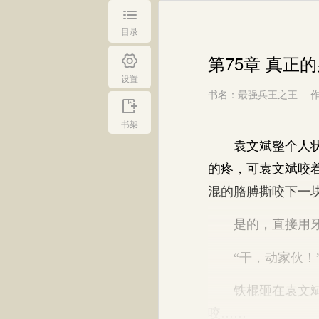
目录
第75章 真正
设置
书名：最强兵王之王
书架
袁文斌整个人状若
的疼，可袁文斌咬
混的胳膊撕咬下一
是的，直接用牙
“干，动家伙！”
铁棍砸在袁文斌脑
咬……