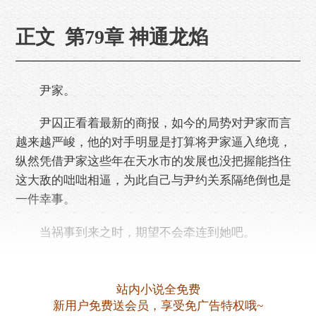
正文 第79章 神通龙焰
尹家。
尹囚正看着最新的商报，如今的局势对尹家而言
越来越严峻，他的对手明显是打算将尹家逼入绝境，
纵然凭借尹家这些年在天水市的发展也没把握能挡住
这大敌的咄咄相逼，为此自己与尹约关系隔绝倒也是
一件幸事。
当祸事到来之时，期望不会牵连到她吧。
突然尹囚接到了关于楚天与西风堂口在西港码头
彻底决裂的消息。
站内小说全免费
新用户免费送会员，享受免广告特权哦~