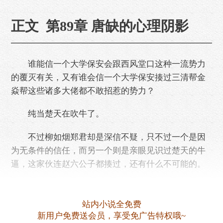
正文 第89章 唐缺的心理阴影
谁能信一个大学保安会跟西风堂口这种一流势力
的覆灭有关，又有谁会信一个大学保安揍过三清帮金
焱帮这些诸多大佬都不敢招惹的势力？
纯当楚天在吹牛了。
不过柳如烟郑君却是深信不疑，只不过一个是因
为无条件的信任，而另一个则是亲眼见识过楚天的牛
逼，这家伙连赵六公子都揍过，还有什么不可能的。
众人落座，糖糖却忍不住讽刺道：“楚天，听说你
不是挺能打的，要不……
站内小说全免费
新用户免费送会员，享受免广告特权哦~