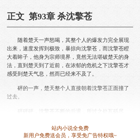
正文 第93章 杀沈擎苍
随着楚天一声怒喝，其整个人的爆发力完全展现
出来，速度发挥到极致，暴掠向沈擎苍，而沈擎苍瞪
大着眸子，他身为宗师境界，竟然无法堪破楚天的身
法，直到楚天到了近前，在浓郁的危机之下沈擎苍才
感受到楚天气息，然而已经来不及了。
砰的一声，楚天整个人直接朝着沈擎苍正面撞了
过去。
砰砰砰，沈擎苍不断的后退，所过之处瓦砾尽
碎，横飞起来，同时沈擎苍吐出一口鲜血，脸色苍
白，显然……
站内小说全免费
新用户免费送会员，享受免广告特权哦~