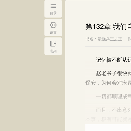
目录
第132章 我
设置
书名：最强兵王之王
书架
记忆被不断从远方
赵老爷子很快就想
保安，为何会对宋
一切都顺理成
而且，不出意外的
本事，极有可能就