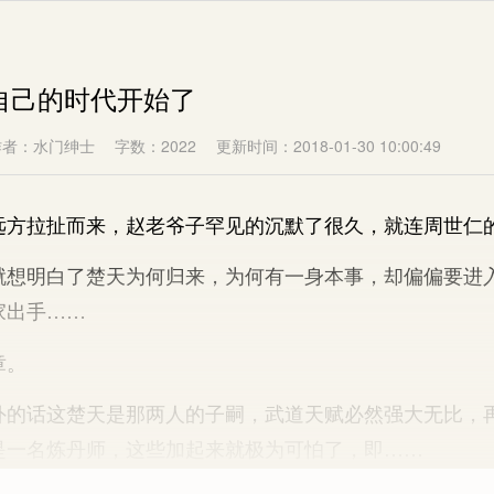
们自己的时代开始了
作者：水门绅士
字数：2022
更新时间：2018-01-30 10:00:49
拉扯而来，赵老爷子罕见的沉默了很久，就连周世仁
明白了楚天为何归来，为何有一身本事，却偏偏要进
家出手……
章。
话这楚天是那两人的子嗣，武道天赋必然强大无比，
是一名炼丹师，这些加起来就极为可怕了，即……