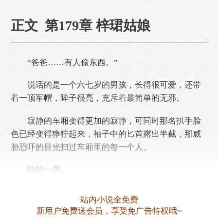
正文 第179章 梓珺姑娘
“爸爸……有人偷东西。”
说话的是一个六七岁的男孩，长得很可爱，还带
着一顶军帽，眸子很亮，充斥着最简单的无邪。
寂静的车厢变得更加的寂静，可同时那名扒手脸
色已经变得狰狞起来，袖子中的匕首露出半截，那威
胁恐吓的目光扫过车厢里的每一个人。
啪的一声。
孩子的父亲一个耳光就扇在了这男孩的脸上，呵
站内小说全免费
斥道：“说什么呢，小孩子净瞎说，别乱……
新用户免费送会员，享受免广告特权哦~