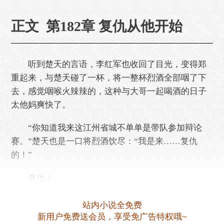
正文 第182章 复仇从他开始
听到楚天的言语，李红军也收回了目光，变得郑
重起来，与楚天碰了一杯，将一整杯烈酒全部咽了下
去，感觉咽喉火辣辣的，这种与大哥一起喝酒的日子
太他妈爽快了。
“你知道我来这江州省城不单单是带队参加辩论
赛。”楚天也是一口将烈酒饮尽：“我是来……复仇
的！”
复仇！
这两个字意味着什么，李红军自然知道，而楚天
站内小说全免费
的仇恨……李红军小心翼翼道：“是宋家？”
新用户免费送会员，享受免广告特权哦~